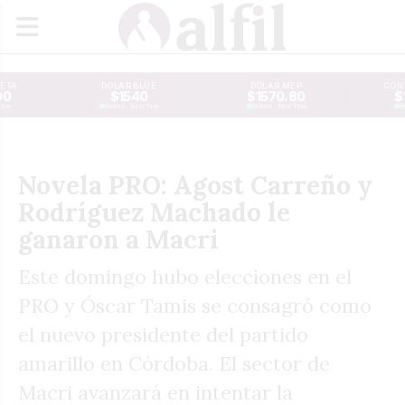
JETA
DÓLAR BLUE
DÓLAR MEP
CONT
00
$1540
$1570.80
$
Time
Reuters · Real Time
Reuters · Real Time
Re
Novela PRO: Agost Carreño y
Rodríguez Machado le
ganaron a Macri
Este domingo hubo elecciones en el
PRO y Óscar Tamis se consagró como
el nuevo presidente del partido
amarillo en Córdoba. El sector de
Macri avanzará en intentar la