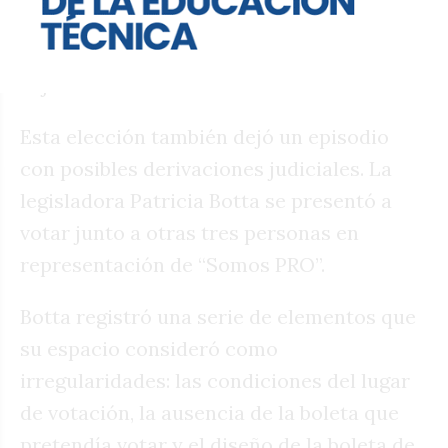
favorable, el frente judicial se mantenía
como una incógnita que podía suceder, en
la jornada.
Esta elección también dejó un episodio
con posibles derivaciones judiciales. La
legisladora Patricia Botta se presentó a
votar junto a otras tres personas en
representación de “Somos PRO”.
Botta registró una serie de elementos que
su espacio consideró como
irregularidades: las condiciones del lugar
de votación, la ausencia de la boleta que
pretendía votar y el diseño de la boleta de