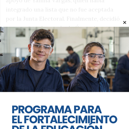
apoyo de Yanina Vargas, quien había
integrado una lista que no fue aceptada
por la Junta Electoral. Finalmente, decidió
acompañar el armado de Óscar Agost
Carreño en la capital, aportando volumen
territorial.
Los comicios cerraron a las 16 en punto.
Dentro del local, el conteo fue seguido de
cerca por Laura Rodríguez Machado y
Óscar Agost Carreño, dos de los
principales articuladores del espacio.
Afuera, la militancia aguardaba
definiciones en un clima de entusiasmo.
Aunque el resultado se encaminaba a ser