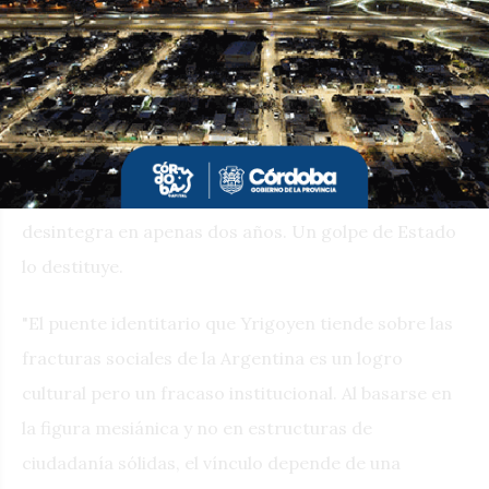
del modelo imperante.
El regreso
El regreso de Hipólito Yrigoyen al poder en 1928,
conocido como el "Plebiscito", es masivo: gana con el
61,7% de los votos. Sin embargo, este apoyo se
desintegra en apenas dos años. Un golpe de Estado
lo destituye.
"El puente identitario que Yrigoyen tiende sobre las
fracturas sociales de la Argentina es un logro
cultural pero un fracaso institucional. Al basarse en
la figura mesiánica y no en estructuras de
ciudadanía sólidas, el vínculo depende de una