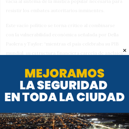
vacía al sistema de la mística popular necesaria para
resistir los embates autoritarios inminentes.
Este vacío político se torna crítico al combinarse
con la vulnerabilidad económica señalada por Della
Paolera y Taylor: “mientras el país celebraba su PIB
mundial, su estructura financiera carecía de anclajes
sólidos y dependía de capitales externos volátiles”
(2003).
Como advierte Halperín Donghi, (2004)
la gestión
de Alvear padece una ceguera estratégica, actuando
bajo la ilusión de un modelo agroexportador eterno.
En definitiva: la bonanza no fue vista como una
oportunidad de cambio, sino como la confirmación