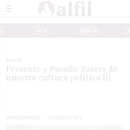
JETA
DÓLAR BLUE
DÓLAR MEP
CONT
00
$1525
$1555.50
$
Time
Reuters · Real Time
Reuters · Real Time
Re
Nacional
Presente y Pasado: Raíces de
nuestra cultura política lll
EDUARDO DALMASSO*
20 DE MAYO DE 2026