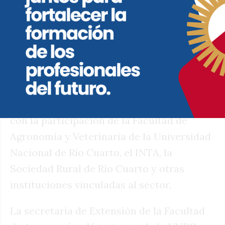
años, combinó contenidos teóricos y
prácticos y estuvo orientada a brindar las
herramientas necesarias para la
utilización responsable y habilitada de
drones en aplicaciones fitosanitarias. La
actividad fue impulsada por el Ministerio
de Bioagroindustria de Córdoba y contó
con la participación de la Facultad de
Agronomía y Veterinaria de la Universidad
Nacional de Río Cuarto, el INTA, la
Sociedad Rural de Río Cuarto y otras
instituciones vinculadas al sector.
La secretaria de Extensión de la Facultad