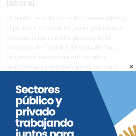
laboral
El predio de la Rural de Río Cuarto albergó
el primer Curso Inicial para Operarios de
Fitosanitarios con RPA (drones) de la
provincia de Córdoba. Se trata de "una
propuesta innovadora que reunió a
instituciones públicas y privadas con el
objetivo de capacitar a los futuros
operadores de una tecnología que gana
cada vez más protagonismo en la
producción agropecuaria", indicaron desde
la Sociedad Rural.
La jornada, destinada a mayores de 18