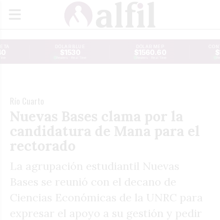
JETA
DÓLAR BLUE
DÓLAR MEP
CONT
40
$1530
$1560.60
$
Time
Reuters · Real Time
Reuters · Real Time
Re
Río Cuarto
Nuevas Bases clama por la
candidatura de Mana para el
rectorado
La agrupación estudiantil Nuevas
Bases se reunió con el decano de
Ciencias Económicas de la UNRC para
expresar el apoyo a su gestión y pedir