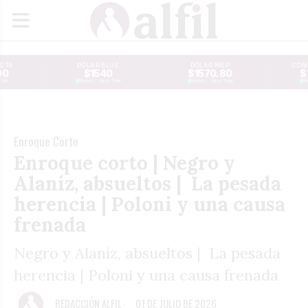
JETA
DÓLAR BLUE
DÓLAR MEP
CONT
00
$1540
$1570.80
$
Time
Reuters · Real Time
Reuters · Real Time
Re
Enroque Corto
Enroque corto | Negro y
Alaníz, absueltos | La pesada
herencia | Poloni y una causa
frenada
Negro y Alaníz, absueltos | La pesada
herencia | Poloni y una causa frenada
REDACCIÓN ALFIL
01 DE JULIO DE 2026