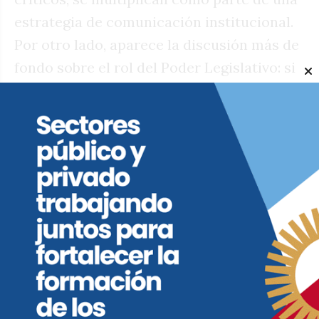
estrategia de comunicación institucional.
Por otro lado, aparece la discusión más de
fondo sobre el rol del Poder Legislativo: si
se está priorizando la visibilidad mediática
y los eventos “wellness” por sobre el
trabajo parlamentario.
A: ¿Y qué lectura política se hace hacia
la conducción de la Legislatura?
I:
El cierre del planteo apunta
directamente a la Vicegobernación y a la
conducción política del cuerpo, a quienes
se les reclama una redefinición de