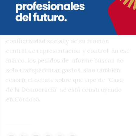
prioridades. Para este sector crítico, la
Legislatura está corriendo el riesgo de
transformarse en un espacio de marketing
institucional, desconectado de la
conflictividad social y de su función
central de representación y control. En ese
marco, los pedidos de informe buscan no
solo transparentar gastos, sino también
reabrir el debate sobre qué tipo de “Casa
de la Democracia” se está construyendo
en Córdoba.