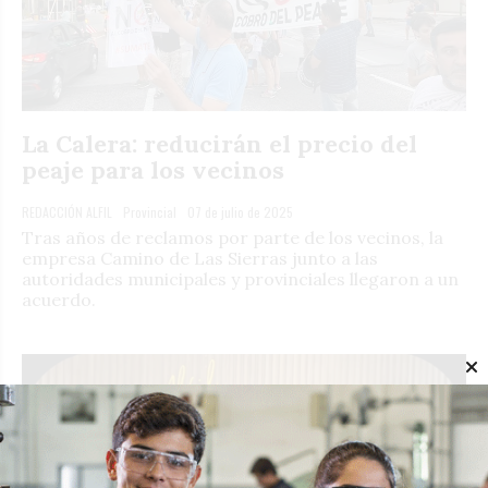
La Calera: reducirán el precio del
peaje para los vecinos
REDACCIÓN ALFIL
Provincial
07 de julio de 2025
Tras años de reclamos por parte de los vecinos, la
empresa Camino de Las Sierras junto a las
autoridades municipales y provinciales llegaron a un
acuerdo.