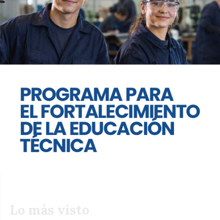
#AlfilFederal | Rambaldi: "le estamos
demostrando a la gente de que se
puede gobernar de manera ordenada"
REDACCIÓN ALFIL
Alfil Federal
18 de marzo de 2025
Fernando Rambaldi pasó por #AlfilFederal y habló
sobre su administración como intendente de La
Calera, la relación que su gestión mantiene con la
Provincia y dio detalles sobre las denuncias
presentadas contra los primos Rufeil, quienes
gobernaron durante más de 16 años en la localidad.
Lo más visto