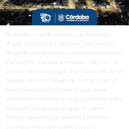
de Espacio Incaa, la película El Casero
(Argentina-Uruguay, 2024), dirigida por
Matías Lucchesi. En esta comedia
dramática, una hermana y un hermano
(Paola Barrientos y Alfonso Tort) vuelven
luego de muchos años a la casa familiar de
Carlos Paz, que han heredado. Allí vive un
casero (Alvin Astorga), viejo conocido de la
familia, quien se alegra de verlos. Tras el
reencuentro los hermanos, que traen
planes de convertir la casa en terreno para
un hotel, se enteran de que el casero,
Ramón, alquila la propiedad a eventos,
para mantenerla y mantenerse. Y