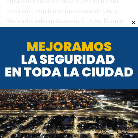
obra estrenada en 2022 cuenta en esta
reversión con las actuaciones de Oscar
Mercado, Adrián Azaceta, Cecilia Román
Ross. Diseño sonoro por Luca Solé, Diseño
escenográfico y realización por Kirka
Marull. Asistente de dirección y repositor
es Oscar Mercado, con Asistencia de
reposición a cargo de Lautaro Metral.
Entradas: $4000 disponibles en
autoentrada.com y en boletería del teatro.
Una casa y su habitante
El Cine Arte Córdoba (27 de Abril 275)
presenta de hoy al domingo en su sala, en
los estrenos de producciones nacionales