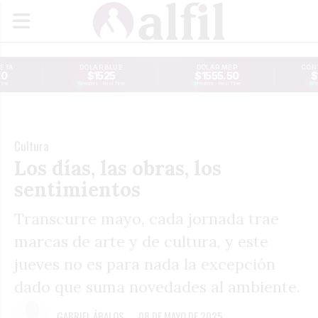
JETA
DÓLAR BLUE
DÓLAR MEP
CONT
30
$1525
$1555.50
$
Time
Reuters · Real Time
Reuters · Real Time
Re
Cultura
Los días, las obras, los
sentimientos
Transcurre mayo, cada jornada trae
marcas de arte y de cultura, y este
jueves no es para nada la excepción
dado que suma novedades al ambiente.
GABRIEL ÁBALOS
08 DE MAYO DE 2025