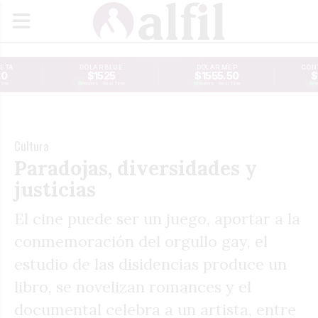
JETA
DÓLAR BLUE
DÓLAR MEP
CONT
30
$1525
$1555.50
$
Time
Reuters · Real Time
Reuters · Real Time
Re
Cultura
Paradojas, diversidades y
justicias
El cine puede ser un juego, aportar a la
conmemoración del orgullo gay, el
estudio de las disidencias produce un
libro, se novelizan romances y el
documental celebra a un artista, entre