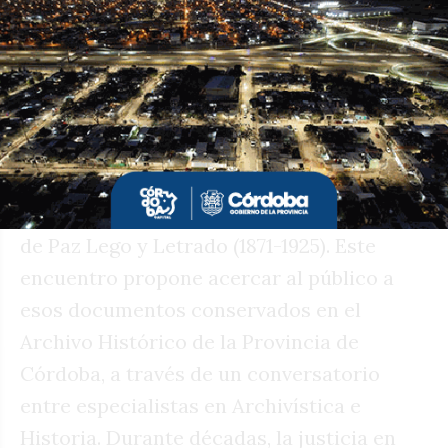
Las huellas de la justicia rural
En el Archivo Histórico de la Provincia de
Córdoba.(Av. Poeta Lugones 401) se llevará
a cabo hoy a las 17 el conversatorio Huellas
de la Justicia Rural de Córdoba – Juzgados
de Paz Lego y Letrado (1871-1925). Este
encuentro propone acercar al público a
esos documentos conservados en el
Archivo Histórico de la Provincia de
Córdoba, a través de un conversatorio
entre especialistas en Archivística e
Historia. Durante décadas, la justicia en