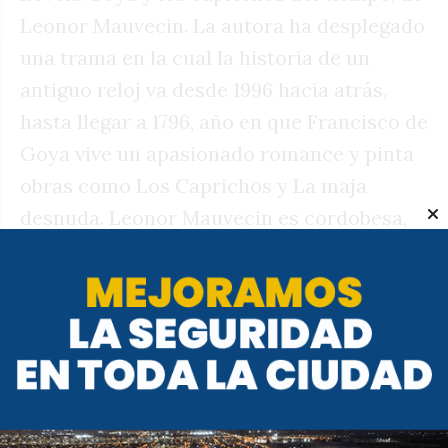
Leonor Mauvecin. La autora ha desplegado
una trama en la cual la historia de un
antiguo reloj va desde 1996 hacia atrás,
hasta llegar a 1796, año en que Francisco de
Goya vive un apasionado romance y pinta
obras como Los Caprichos y La maja
desnuda. Leonor Mauvecin es cordobesa,
poeta y narradora, además de especialista
en la obra de Jorge Luis Borges. Entre
cuentos y novelas, ha publicado más de
una docena de títulos narrativos. Entrada
libre y gratuita.