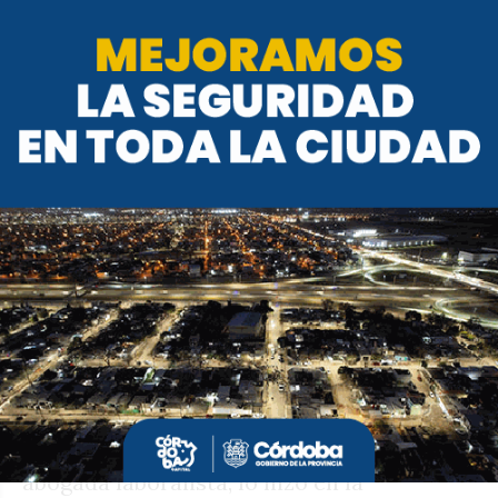
Sikora imprime vértigo a su agenda, y tiene
en carpeta, para el próximo jueves, la
presentación de su libro en el auditorio de
la Universidad Siglo 21, y para la segunda
quincena de julio visitas a Marcos Juárez,
Unión, San Martín, Calamuchita, Punilla y
Río Primero.
Sikora acaba de sumar dos respaldos clave
en su construcción: el de las diputadas
Celeste Ponce y Cecilia Ibáñez. Ponce, de
estrecha confianza del presidente, ha
empezado a compartir actividades con la
abogada laboralista, lo hizo en la