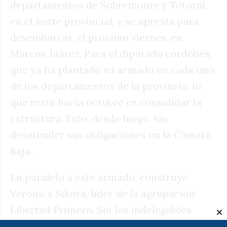
departamentos de Sobremonte y Totoral,
en el norte provincial, y se apresta para
desembarcar, el próximo viernes, en
Marcos Juárez. Para el diputado cordobés,
que ya ha plantado su armado en cada uno
de los departamentos de la provincia, lo
que resta hacia octubre es consolidar la
estructura. Esto, desde luego, sin
desatender sus obligaciones en la Cámara
Baja.
En paralelo a este armado, construye
Verónica Sikora, líder de la agrupación
Libertad Primero. Sin los indelegables
compromisos que atiende Bornoroni,