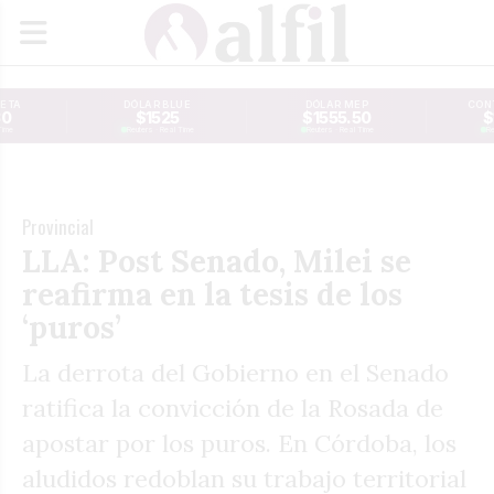
JETA
DÓLAR BLUE
DÓLAR MEP
CONT
30
$1525
$1555.50
$
Time
Reuters · Real Time
Reuters · Real Time
Re
Provincial
LLA: Post Senado, Milei se
reafirma en la tesis de los
‘puros’
La derrota del Gobierno en el Senado
ratifica la convicción de la Rosada de
apostar por los puros. En Córdoba, los
aludidos redoblan su trabajo territorial