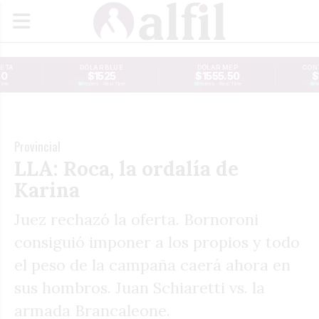
JETA
DÓLAR BLUE
DÓLAR MEP
CONT
30
$1525
$1555.50
$
Time
Reuters · Real Time
Reuters · Real Time
Re
Provincial
LLA: Roca, la ordalía de
Karina
Juez rechazó la oferta. Bornoroni
consiguió imponer a los propios y todo
el peso de la campaña caerá ahora en
sus hombros. Juan Schiaretti vs. la
armada Brancaleone.