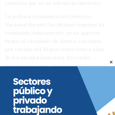
contexto que no se adivina prometedor.
La política económica del Gobierno
Nacional durante las últimas semanas ha
consistido, básicamente, en un apretón
brutal al circulante de dinero, con tasas
por encima del 30 por ciento neto y suba
de los encajes bancarios. En criollo,
movimientos muy agresivos para contener
el tipo de cambio y una inflación que ha
recuperado una dinámica ascendente. Por
otro lado, el kirchnerismo que asustaba en
2023, no parece hoy un adversario de
cuidado. O no, por lo menos, en Córdoba.