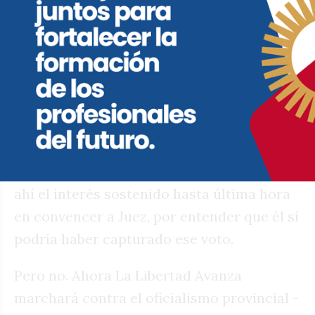
En las usinas libertarias, el número que
preocupaba era el siguiente: según los
sondeos encargados por la Casa Rosada, 3
de cada 4 votantes de Juntos por el
Cambio en las Generales de 2023 se
inclinarían por Schiaretti en este turno
electoral si la disyuntiva se planteaba
entre el ex gobernador y la lista violeta. De
ahí el interés sostenido hasta última hora
en convencer a Juez, por entender que él sí
podría haber capturado ese voto.
Pero no. Ahora La Libertad Avanza
marchará contra el oficialismo provincial -