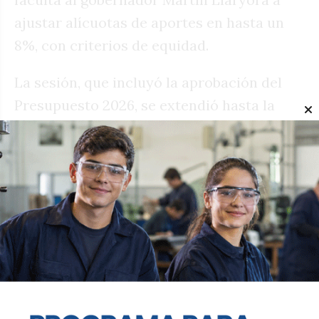
ajustar alícuotas de aportes en hasta un
8%, con criterios de equidad.
La sesión, que incluyó la aprobación del
Presupuesto 2026, se extendió hasta la
madrugada y estuvo marcada por
movilizaciones gremiales en rechazo a los
mayores aportes. El gobierno provincial
enfatizó que, pese a la crisis nacional,
Córdoba mantiene bajas impositivas y
obras públicas, priorizando ahora la
sostenibilidad previsional con foco en los
sectores más vulnerables.