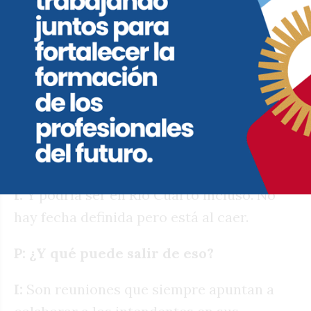
era el Cacho Graziano, que falleció en julio
del año pasado.
P: Claro, recordaba que se había hecho
una reunión justamente en Reducción y
después no sé si hubo otra.
Supuestamente están organizando una
ahora, ¿no?
I:
Y podría ser en Río Cuarto incluso. No
hay fecha definida pero está al caer.
P: ¿Y qué puede salir de eso?
I:
Son reuniones que siempre apuntan a