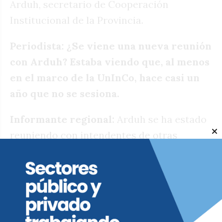
Arduh, secretario de Cooperación
Institucional de la Provincia.
Periodista: ¿Se viene una nueva reunión
con Arduh? Estaba viendo que, al menos
en el marco de la UnInCo, hace casi un
año que no se sesiona.
Informante regional:
Arduh se ha estado
reuniendo con intendentes de otras
regiones, tratando de contenerlos de
alguna forma. Pero en el sur hace mucho
que no se hace una movida. Y aunque no
creo que tenga que ver, uno de los
intendentes que estaba más activo en eso