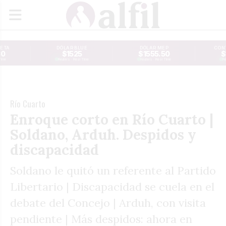
JETA
DÓLAR BLUE
DÓLAR MEP
CONT
30
$1525
$1555.50
$
Time
Reuters · Real Time
Reuters · Real Time
Re
Río Cuarto
Enroque corto en Río Cuarto |
Soldano, Arduh. Despidos y
discapacidad
Soldano le quitó un referente al Partido
Libertario | Discapacidad se cuela en el
debate del Concejo | Arduh, con visita
pendiente | Más despidos: ahora en