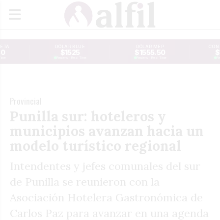
JETA
DÓLAR BLUE
DÓLAR MEP
CONT
30
$1525
$1555.50
$
Time
Reuters · Real Time
Reuters · Real Time
Re
Provincial
Punilla sur: hoteleros y
municipios avanzan hacia un
modelo turístico regional
Intendentes y jefes comunales del sur
de Punilla se reunieron con la
Asociación Hotelera Gastronómica de
Carlos Paz para avanzar en una agenda