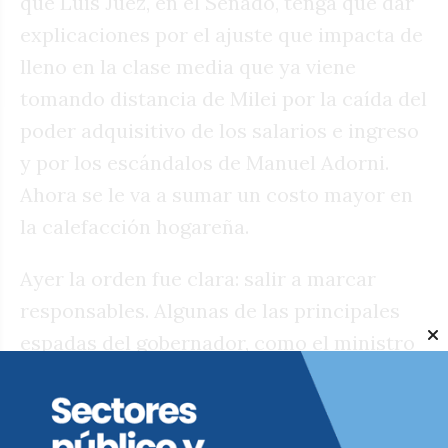
que Luis Juez, en el Senado, tenga que dar
explicaciones por el ajuste que impacta de
lleno en la clase media que ya viene
tomando distancia de Milei por la caída del
poder adquisitivo de los salarios e ingreso
y por los escándalos de Manuel Adorni.
Ahora se le va a sumar un costo mayor en
la calefacción hogareña.
Ayer la orden fue clara: salir a marcar
responsables. Algunas de las principales
espadas del gobernador, como el ministro
de
Vinculación, Miguel Siciliano, y de
Gobierno, Manuel Calvo, se ocuparon.
Varios intendentes, alentados por el Panal,