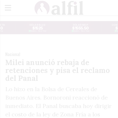
JETA
DÓLAR BLUE
DÓLAR MEP
CONT
30
$1525
$1555.50
$
Time
Reuters · Real Time
Reuters · Real Time
Re
Nacional
Milei anunció rebaja de
retenciones y pisa el reclamo
del Panal
Lo hizo en la Bolsa de Cereales de
Buenos Aires. Bornoroni reaccionó de
inmediato. El Panal buscaba hoy dirigir
el costo de la ley de Zona Fría a los