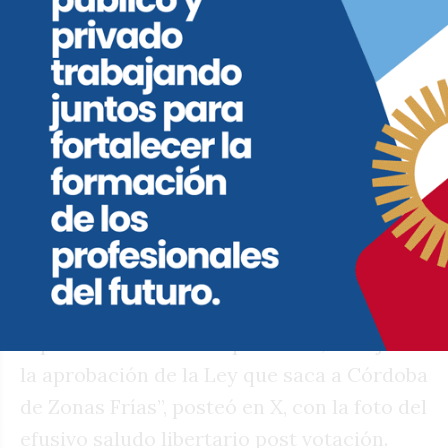
también salieron a reprochar el fin del
subsidio. “Seguir ajustando de esta manera
es una locura, el gobierno nacional sólo
mira el Excel sin reparar el déficit social”,
remarcó Siciliano. Calvo apuntó a los
diputados de La Libertad Avanza y sus
aliados. “Mientras 688 mil familias
cordobesas quedan sin el beneficio de
Zonas Frías que le corresponde, anoche los
diputados libertarios, que dicen
representar a nuestra provincia, festejaban
la aprobación de la Ley que saca a Córdoba
de Zonas Frías”, posteó en X, con la foto del
efusivo saludo libertario post votación.