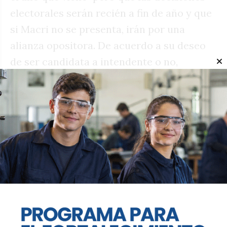
electorales serán recién a fin de año y que
si Macri no se presenta, irán por una
alianza opositora. De acuerdo a su deseo
de ser candidata a intendente o no,
concluyó en que "alguien que quiera no
alcanza, sino que tiene que ser alguien
firme y con un equipo firme".
Te puede interesar