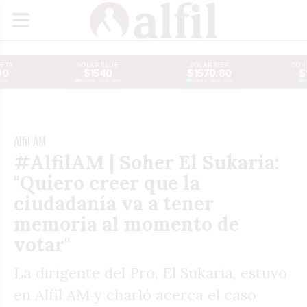
JETA
DÓLAR BLUE
DÓLAR MEP
CONT
00
$1540
$1570.80
$
Time
Reuters · Real Time
Reuters · Real Time
Re
Alfil AM
#AlfilAM | Soher El Sukaria:
"Quiero creer que la
ciudadanía va a tener
memoria al momento de
votar"
La dirigente del Pro, El Sukaria, estuvo
en Alfil AM y charló acerca el caso