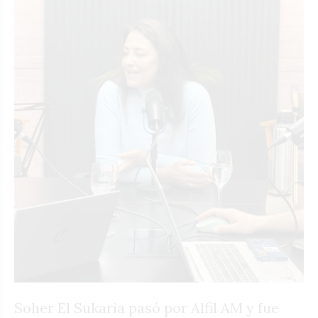
Soher El Sukaria pasó por Alfil AM y fue