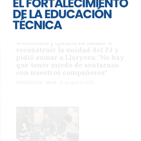
#AlfilAM | Quintela llamó a
reconstruir la unidad del PJ y
pidió sumar a Llaryora: "No hay
que tener miedo de sentarnos
con nuestros compañeros"
REDACCIÓN ALFIL
Alfil AM
05 de agosto de 2026