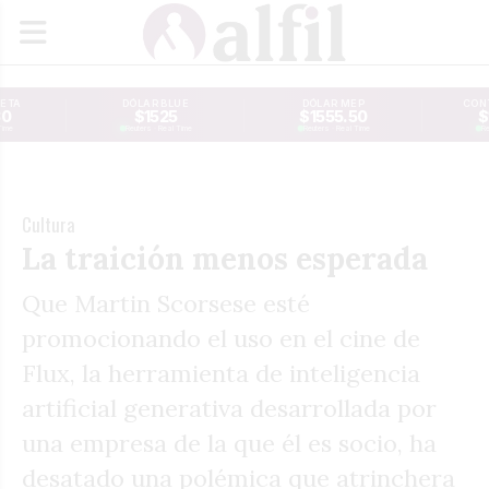
JETA
DÓLAR BLUE
DÓLAR MEP
CONT
30
$1525
$1555.50
$
Time
Reuters · Real Time
Reuters · Real Time
Re
Cultura
La traición menos esperada
Que Martin Scorsese esté
promocionando el uso en el cine de
Flux, la herramienta de inteligencia
artificial generativa desarrollada por
una empresa de la que él es socio, ha
desatado una polémica que atrinchera