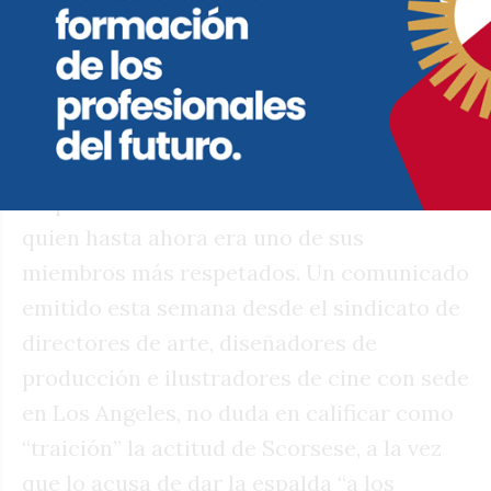
propendan a la interacción de los artistas
con estas aplicaciones que constituyen el
avance más notorio de la actualidad.
Como era de esperar, la colonia
cinematográfica de Hollywood no tardó en
responder con vehemencia a los dichos de
quien hasta ahora era uno de sus
miembros más respetados. Un comunicado
emitido esta semana desde el sindicato de
directores de arte, diseñadores de
producción e ilustradores de cine con sede
en Los Angeles, no duda en calificar como
“traición” la actitud de Scorsese, a la vez
que lo acusa de dar la espalda “a los