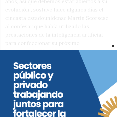
años, así que debemos estar abiertos a su
evolución”, sostuvo hace algunos días el
cineasta estadounidense Martin Scorsese,
al confesar que había utilizado las
prestaciones de la inteligencia artificial
para confeccionar su próximo
largometraje. Black Forest Labs, la
empresa que le proveyó de ese
instrumento, cuenta a Scorsese entre su
socios, y ha aprovechado los
conocimientos del experimentado y
talentoso realizador para desarrollar
nuevos productos que amplíen el
horizonte de la producción fílmica y