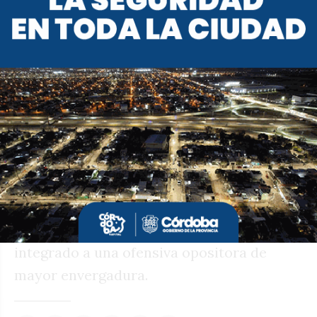
cordobesistas.
La eventual caída de la sesión, en manos
de los diputados radicales y del PRO, le
permitiría al cordobesismo sortear esa
definición incómoda. Y, al mismo tiempo,
mantener la estrategia de equilibrio que
viene desplegando Llaryora, que radica en
diferenciarse de algunas decisiones de la
administración libertaria, pero sin romper
puentes con la Casa Rosada ni aparecer
integrado a una ofensiva opositora de
mayor envergadura.