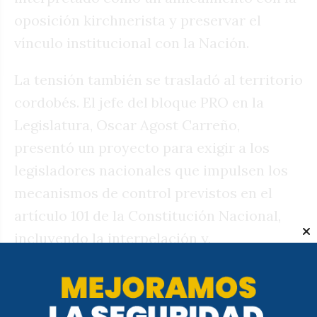
oposición kirchnerista y preservar el
vínculo institucional con la Nación.
La tensión también se trasladó al territorio
cordobés. El jefe del bloque PRO en la
Legislatura, Oscar Agost Carreño,
presentó un proyecto para exigir a los
legisladores nacionales que impulsen los
mecanismos de control previstos en el
artículo 101 de la Constitución Nacional,
incluyendo la interpelación y,
eventualmente, una moción de censura. La
iniciativa local busca forzar una definición
más contundente de los diputados