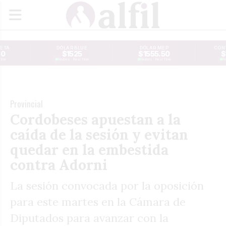
JETA
DÓLAR BLUE
DÓLAR MEP
CONT
30
$1525
$1555.50
$
Time
Reuters · Real Time
Reuters · Real Time
Re
Provincial
Cordobeses apuestan a la
caída de la sesión y evitan
quedar en la embestida
contra Adorni
La sesión convocada por la oposición
para este martes en la Cámara de
Diputados para avanzar con la