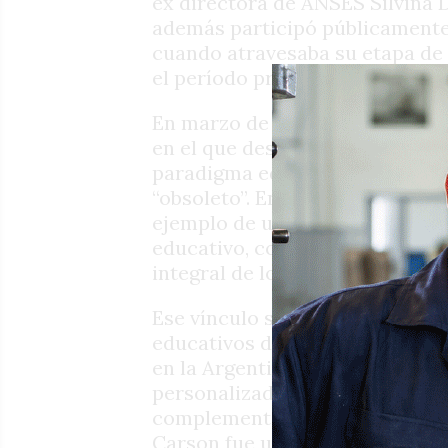
ex directora de ANSES Silvina 
además participó públicamente 
cuando atravesaba su etapa de 
el período previo a su llegada 
En marzo de 2025, Soldano difu
en el que destacó al Instituto
paradigma educativo”, en contr
“obsoleto”. En aquella publicac
ejemplo de una transformación
educativo, con énfasis en la in
integral de los estudiantes.
Ese vínculo se dio en un momen
educativos de características 
en la Argentina de Javier Milei
personalizada, el autoconocim
complemento de la currícula fo
Carson fue una de las experie