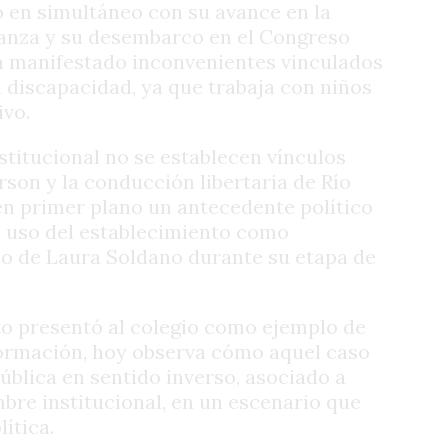
 en simultáneo con su avance en la
vanza y su desembarco en el Congreso
a manifestado inconvenientes vinculados
 discapacidad, ya que trabaja con niños
ivo.
titucional no se establecen vínculos
rson y la conducción libertaria de Río
 en primer plano un antecedente político
el uso del establecimiento como
rso de Laura Soldano durante su etapa de
to presentó al colegio como ejemplo de
ormación, hoy observa cómo aquel caso
pública en sentido inverso, asociado a
mbre institucional, en un escenario que
ítica.