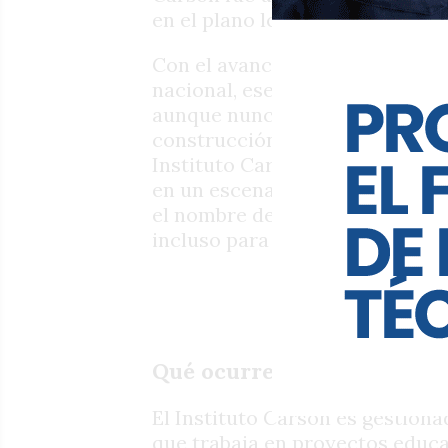
en el plano local.
Con el avance de la carrera pol
nacional, ese vínculo con el est
aunque nunca dejó de formar pa
construcción de su perfil políti
Instituto Carson vuelve a pone
en un escenario donde las fami
el nombre de la diputada, situ
incluso para los armadores libe
Qué ocurre en el Carson
El Instituto Carson es gestion
que trabaja en proyectos educa