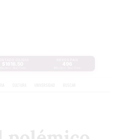
ONTADO C/LIQUI
RIESGO PAÍS
$1616.50
496
Reuters · Real Time
Reuters · Real Time
RIA
CULTURA
UNIVERSIDAD
BUSCAR
el polémico