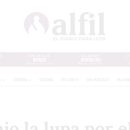
A
DÓLAR BLUE
DÓLAR MEP
C
$1525
$1555.50
e
Reuters · Real Time
Reuters · Real Time
AL
CÓRDOBA
NACIONAL
RÍO CUARTO
SAN FRANCISCO
VILLA MA
jo la lupa por 