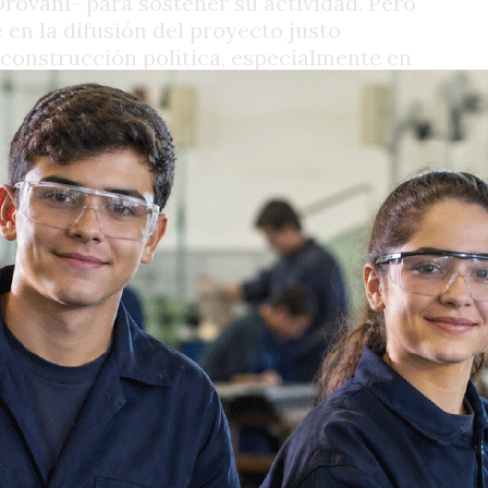
Drovani- para sostener su actividad. Pero
en la difusión del proyecto justo
construcción política, especialmente en
al Congreso.
ndió en sus redes sociales un mensaje
 Carson como expresión de un “nuevo
aste con un sistema que definía como
ión, la institución era presentada como
 en marcha dentro del sistema
novación pedagógica y el desarrollo
to en el que distintos proyectos
similares comenzaban a ganar visibilidad
, bajo enfoques centrados en la educación
iento y la formación emocional como
rmal. En ese universo conceptual, el
ncias que se mostraron como referencia