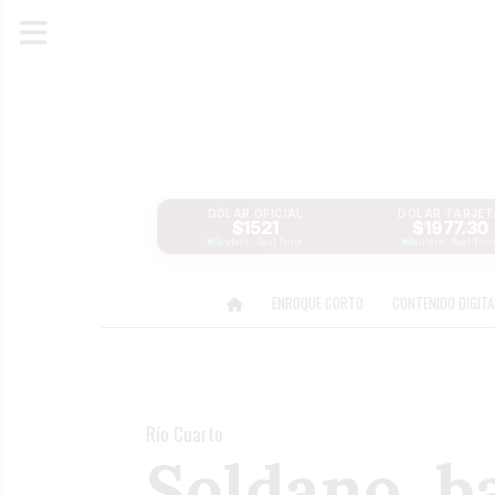
DÓLAR OFICIAL
DÓLAR TARJET
$1521
$1977.30
Reuters · Real Time
Reuters · Real Tim
ENROQUE CORTO
CONTENIDO DIGIT
Río Cuarto
Soldano, ba