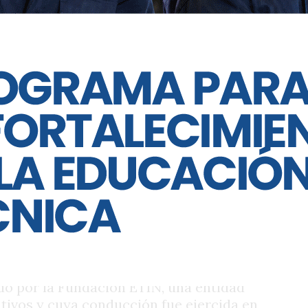
ítica de Soldano hacia el Congreso
ablecimiento perdió visibilidad pública,
rte del recorrido previo de
co. Hoy, en cambio, la situación del
r ese antecedente en la agenda pública,
lias aguardan definiciones y mencionan
ación que puede resultar incómoda
rtarios de la provincia.
ado por la Fundación ETIN, una entidad
tivos y cuya conducción fue ejercida en