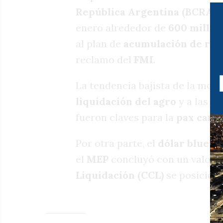
República Argentina (BCRA)
enero alrededor de
600 millon
al plan de
acumulación de re
reclamo del
FMI
.
La tendencia bajista de la mon
liquidación del agro
y a las
al
fueron claves para la
pax camb
Por otra parte, el
dólar blue
ce
el
MEP
concluyó con un valor d
Liquidación (CCL)
se posicionó