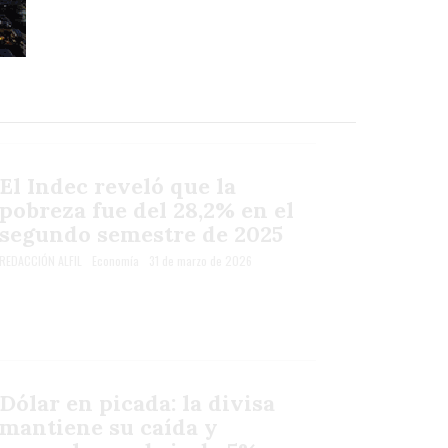
El Indec reveló que la
pobreza fue del 28,2% en el
segundo semestre de 2025
REDACCIÓN ALFIL
Economía
31 de marzo de 2026
Dólar en picada: la divisa
mantiene su caída y