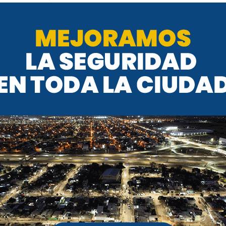
acumuló en esta primera quincena de
es de dólares
, los cuales corresponden
servas
desde Nación para compensar el
eda norteamericana se atribuye a la
tas tasas
de interés, ambos factores
iaria
en plena temporada veraniega.
rró este viernes a
$1.505
, mientras que
e $
1472,18
,y el
Contado Con
 con un valor de $
1.512,02