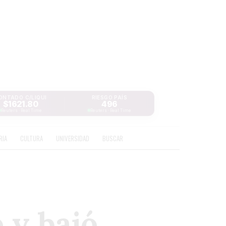
ONTADO C/LIQUI
RIESGO PAÍS
$1621.80
496
Reuters · Real Time
Reuters · Real Time
RIA
CULTURA
UNIVERSIDAD
BUSCAR
ó y bajó