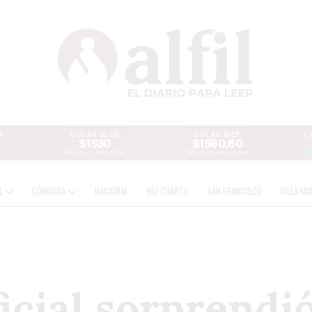
A
DÓLAR BLUE
DÓLAR MEP
C
$1530
$1560.60
e
Reuters · Real Time
Reuters · Real Time
AL
CÓRDOBA
NACIONAL
RÍO CUARTO
SAN FRANCISCO
VILLA MA
ficial sorprendi