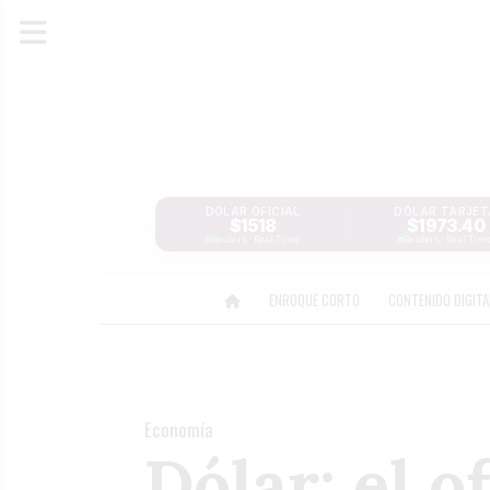
DÓLAR OFICIAL
DÓLAR TARJET
$1518
$1973.40
Reuters · Real Time
Reuters · Real Tim
ENROQUE CORTO
CONTENIDO DIGIT
Economía
Dólar: el o