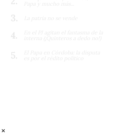
Papa y mucho más...
La patria no se vende
En el PJ agitan el fantasma de la
interna (¡Quinteros a dedo no!)
El Papa en Córdoba: la disputa
es por el rédito político