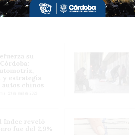
refuerza su
 Córdoba:
utomotriz,
 y estrategia
s autos chinos
mía
23 de abril de 2026
el Indec reveló
ero fue del 2,9%