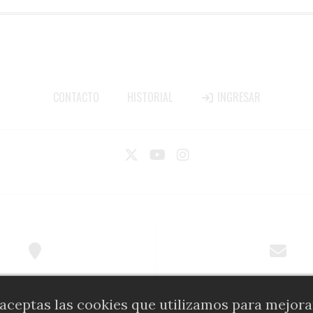
CONTACTO
HISTORIAL
INGRESAR
AGUEIRO | HUMBERTO PRIMO 670 - 24
COMERCIAL@DIARIOALFIL.
o aceptas las cookies que utilizamos para mejora