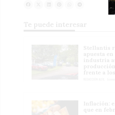
Te puede interesar
Stellantis 
apuesta en
industria a
producción
frente a lo
REDACCIÓN ALFIL
Econo
Inflación: 
que en febr