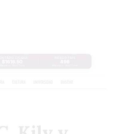
ONTADO C/LIQUI
RIESGO PAÍS
$1616.50
496
Reuters · Real Time
Reuters · Real Time
RIA
CULTURA
UNIVERSIDAD
BUSCAR
. Kily y