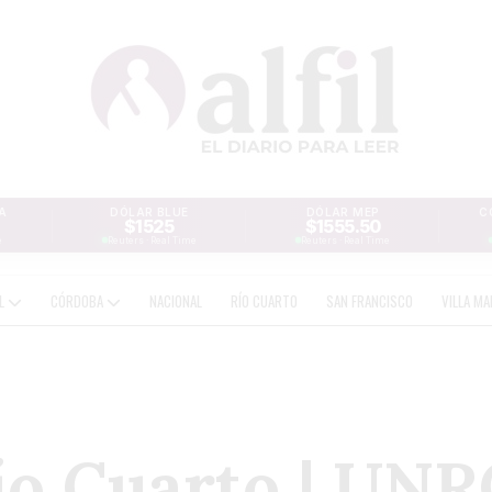
A
DÓLAR BLUE
DÓLAR MEP
C
$1525
$1555.50
e
Reuters · Real Time
Reuters · Real Time
AL
CÓRDOBA
NACIONAL
RÍO CUARTO
SAN FRANCISCO
VILLA MA
o Cuarto | UNRC