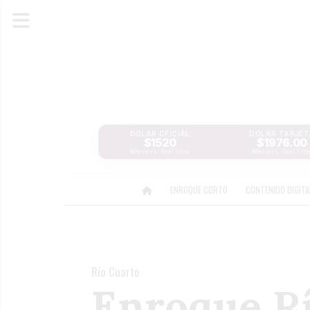
DÓLAR OFICIAL
DÓLAR TARJET
$1520
$1976.00
Reuters · Real Time
Reuters · Real Tim
ENROQUE CORTO
CONTENIDO DIGIT
Río Cuarto
Enroque Rí