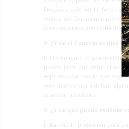
Vasquetto, pero ahí se empez
Después, sale en la foto con 
contra del financiamiento y es
serio esperaba que el día desp
P: ¿Y en el Concejo se dice al
I:
Obviamente el peronismo est
jueves para que salte el tema.
especulando con lo que vaya a
este martes van a definir algú
al sector libertario.
P: ¿Y en qué puede cambiar e
I:
En que lo presionen para que