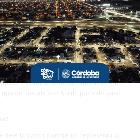
ó a ver de qué lado estaba el doctor.
Gabriel Bornoroni, alguien que votó en
 el número uno de Milei en Córdoba. ¿En
ués le dieran apoyo a su proyecto?
go más?
á esperando que se haga la sesión del
 Le van a tirar, seguro. Pero más están
 hacer el radicalismo. Se enteraron que
n tipo de medida con Abrile por este pase
so?
 deje la banca porque no representa al