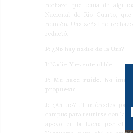
rechazo que tenía de alguno
Nacional de Río Cuarto, qu
reunión. Una señal de rechazo,
redactó.
P: ¿No hay nadie de la Uni?
I:
Nadie. Y es entendible.
P: Me hace ruido. No imagi
propuesta.
I:
¿Ah no? El miércoles pasad
campus para reunirse con las a
apoyo en la lucha por el fin