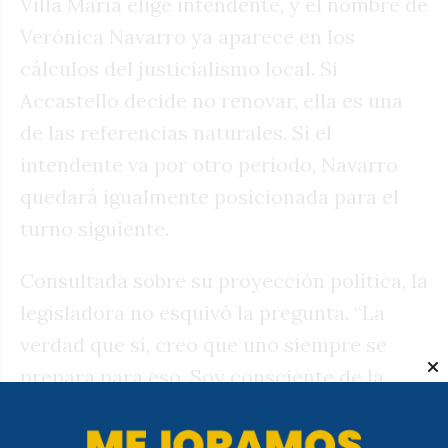
Villa María elige intendente, y el nombre de
Verónica Navarro ya aparece en los
cálculos del justicialismo local. Si
Accastello decide no renovar, ella es una
de las referencias naturales. Si el
intendente va por otro período, Navarro
quedará igualmente posicionada para el
turno siguiente.
Consultada sobre su proyección política, la
legisladora no esquivó la pregunta. “La
verdad que sí, creo que uno siempre se
prepara para eso. Soy consciente de la
responsabilidad que tengo, no me asusta.
Para mí sería un honor”, respondió. Aunque