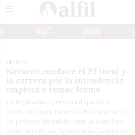
JETA
DÓLAR BLUE
DÓLAR MEP
CONT
30
$1525
$1555.50
$
Time
Reuters · Real Time
Reuters · Real Time
Re
Villa Maria
Navarro conduce el PJ local y
la carrera por la intendencia
empieza a tomar forma
La legisladora provincial quedó al
frente del justicialismo villamariense en
un proceso de unidad que la posiciona
como una de las figuras más fuertes de