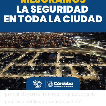
aclaró que hoy el foco está en otro lado:
“No estamos pensando más allá de lo que
nos toca hacer y trabajar en esto, en
planificar, en organizar”.
Ese trabajo ya tiene una agenda concreta.
Antes de abril, el ENRED reunirá a más de
60 intendentes (no solo del departamento,
sino de otros cinco circundantes a Villa
María) para trabajar políticas públicas
específicas. Una muestra más de que Villa
María sigue siendo, en palabras de la
propia Navarro, “referente en materia de
políticas públicas y de innovación”.