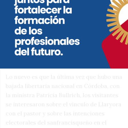
sindicalista Juan Pablo Grey, de
Aeronavegantes, quedó a cargo de la mesa
provincial junto a Gabriela Frávega, ex
presidenta de Córdoba Bursátil SA y ex
vocal de la Comisión Fiscalizadora de
Bancor, que estuvo
políticamente cerca de
la exdiputada conservadora Cyntia Hotton.
Lo nuevo es que la última vez que hubo una
bajada libertaria nacional en Córdoba, con
la ministra Patricia Bullrich, los visitantes
se interesaron sobre el vínculo de Llaryora
con el pastor y sobre las intenciones
electorales del sanfrancisqueño en el