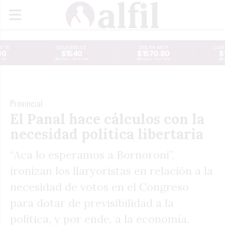
JETA
DÓLAR BLUE
DÓLAR MEP
CONT
00
$1540
$1570.80
$
Time
Reuters · Real Time
Reuters · Real Time
Re
Provincial
El Panal hace cálculos con la
necesidad política libertaria
“Aca lo esperamos a Bornoroni”,
ironizan los llaryoristas en relación a la
necesidad de votos en el Congreso
para dotar de previsibilidad a la
política, y por ende, a la economía.