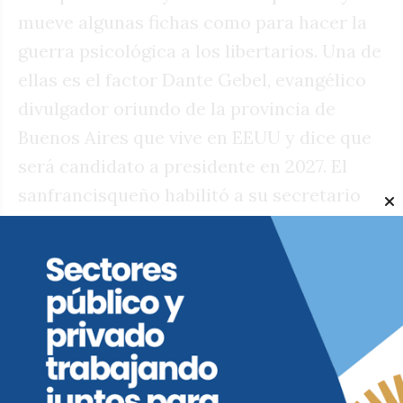
mueve algunas fichas como para hacer la
guerra psicológica a los libertarios. Una de
ellas es el factor Dante Gebel, evangélico
divulgador oriundo de la provincia de
Buenos Aires que vive en EEUU y dice que
será candidato a presidente en 2027. El
sanfrancisqueño habilitó a su secretario
de Culto, Mariano Almada, a participar de
un evento (y hablar en él) en el
microestadio de Lanús donde Gebel, en
ausencia, lanzó su espacio “Consolidando
Argentina”. Ese dato ya lo dio este diario
hace semanas. A partir de ahí, Almada, que
llegó al gebelismo de la mano del