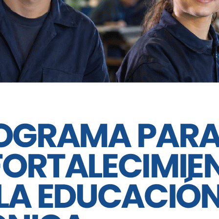
áfico crece porque hay complicidad”,
os del mandatario provincial hacia la
n ese sentido, mencionó la situación
s por deudas del APROSS, el estado de las
 tributaria que sufren los cordobeses
.
oblemática específica del departamento
nció que en Villa María solo cuentan
aumentos en la tarifa del agua han
ión debido a los incrementos en los
ernador porque soy el que mejor mide en
 no puede contra la oposición unida”,