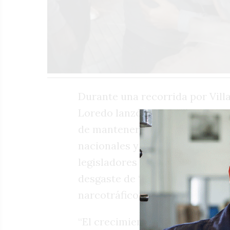
Durante una recorrida por Villa
Loredo lanzó duras críticas al
de mantener una postura contra
nacionales y provinciales. Aco
legisladores e intendentes de la
desgaste de “30 años de peronis
narcotráfico y la falta de recur
“El crecimiento de la insegurid