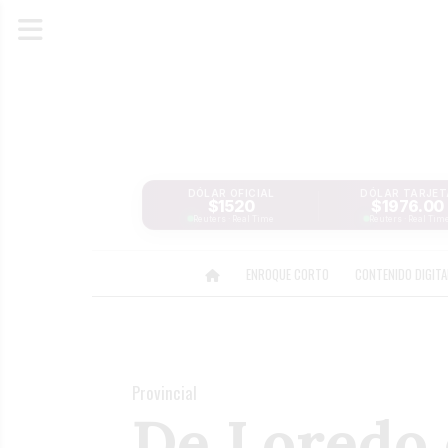
DÓLAR OFICIAL
DÓLAR TARJET
$1520
$1976.00
Reuters · Real Time
Reuters · Real Tim
ENROQUE CORTO
CONTENIDO DIGIT
Provincial
De Loredo 