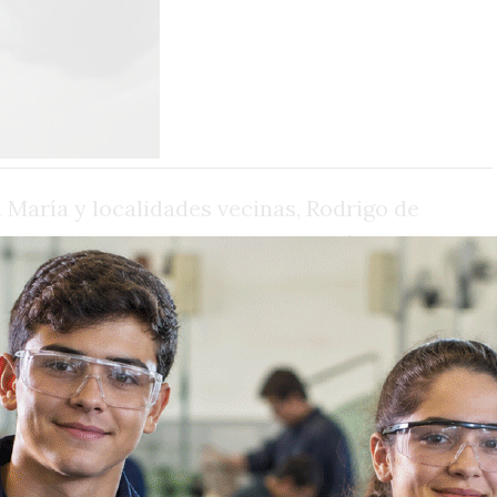
 María y localidades vecinas, Rodrigo de
 gobernador Martín Llaryora, acusándolo
dictoria frente a los problemas
mpañado por una nutrida comitiva de
 región, el dirigente opositor señaló el
mo” y advirtió sobre el avance del
sos básicos en el interior cordobés.
ad en Córdoba es por la impericia del