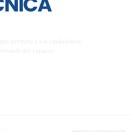
r ratificó su candidatura a la
 la necesidad de alcanzar la unidad
que permita a los ciudadanos
entante del espacio.