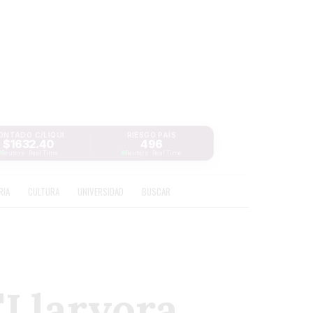
ONTADO C/LIQUI
RIESGO PAÍS
$1632.40
496
Reuters · Real Time
Reuters · Real Time
RIA
CULTURA
UNIVERSIDAD
BUSCAR
"Llaryora