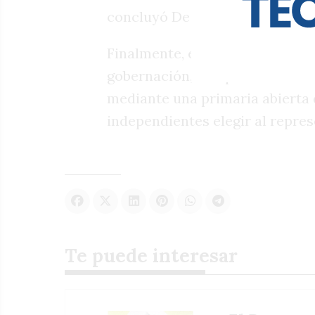
concluyó De Loredo.
Finalmente, el referente oposito
gobernación, aunque insistió en
mediante una primaria abierta 
independientes elegir al repres
Te puede interesar