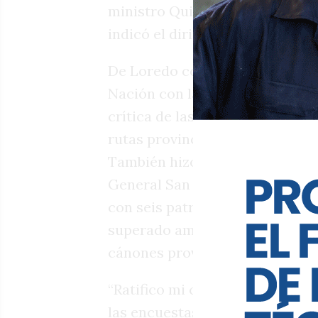
ministro Quinteros. El narcotr
indicó el dirigente radical.
De Loredo contrastó los reclam
Nación con la realidad local. E
crítica de las clínicas privada
rutas provinciales y la presión
También hizo hincapié en la pr
General San Martín, donde denu
con seis patrulleros y que los 
superado ampliamente la inflac
cánones provinciales.
“Ratifico mi candidatura a gob
las encuestas (...) El peronismo