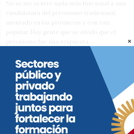
No se me ocurre nada más funcional a una
candidatura del peronismo tradicional,
asentado en las provincias y con raíz
popular. Hay gente que se olvidó que el
peronismo fue una respuesta
corporativista para evitar el ascenso de la
izquierda, no un movimiento de izquierda
anticapitalista.
Es difícil creer que los profundos cambios
del último lustro sean tan potentes como
para hacer que la izquierda clasista rompa
su techo histórico y alcance los dos
dígitos, aunque tampoco se puede ser
categórico con la imposibilidad. En