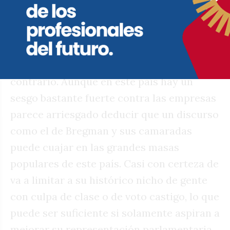
cualquier caso, la gente quiere plata en el
bolsillo y la izquierda está bastante
desprestigiada por haber pasado
demasiados años haciendo exactamente lo
contrario. Aunque en este país hay un
sesgo bastante fuerte contra las empresas
parece arriesgado deducir que un discurso
como el de Bregman y sus camaradas
puede cuajar en las grandes masas
populares de este país. Casi con certeza de
va a limitar a su histórico nicho de gente
con culpa de clase o de voto castigo, lo que
puede ser suficiente si solamente aspiran a
mejorar su representación parlamentaria,