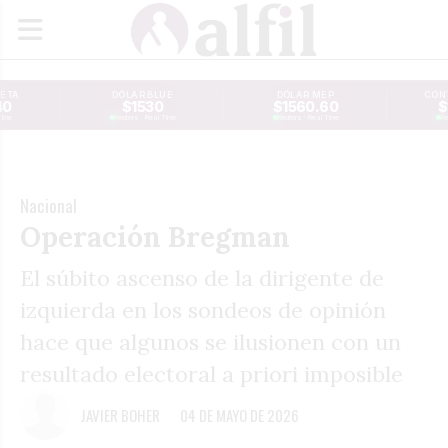
JETA
DÓLAR BLUE
DÓLAR MEP
CONT
40
$1530
$1560.60
$
Time
Reuters · Real Time
Reuters · Real Time
Re
Nacional
Operación Bregman
El súbito ascenso de la dirigente de
izquierda en los sondeos de opinión
hace que algunos se ilusionen con un
resultado electoral a priori imposible
JAVIER BOHER
04 DE MAYO DE 2026