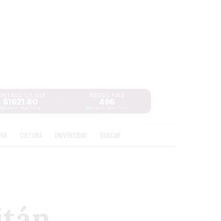
ONTADO C/LIQUI
RIESGO PAÍS
$1621.80
496
Reuters · Real Time
Reuters · Real Time
RIA
CULTURA
UNIVERSIDAD
BUSCAR
itán