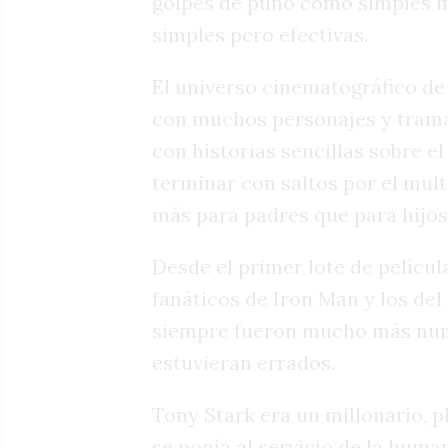
golpes de puño como simples m
simples pero efectivas.
El universo cinematográfico de
con muchos personajes y trama
con historias sencillas sobre e
terminar con saltos por el multi
más para padres que para hijos
Desde el primer lote de películ
fanáticos de Iron Man y los de
siempre fueron mucho más num
estuvieran errados.
Tony Stark era un millonario, pl
se ponía al servicio de la human