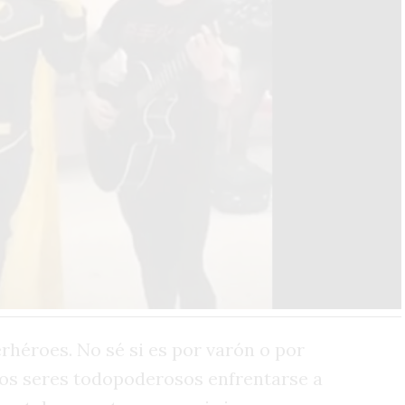
rhéroes. No sé si es por varón o por
esos seres todopoderosos enfrentarse a