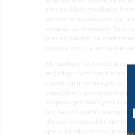
personalidad avasallante. Por e
víctima de los abusivos, que a
crear un supersoldado. Todo en
personalidades tan contrastan
realista, frente a un Capitán Am
Me mantuve dentro del grupo m
mujeriego hasta que los dos pe
cuando aparece una grieta entr
superhéroes se sometían al pod
aceptada por Stark y rechazada
libertad era mucho más importa
abrazar la causa del Capitán Am
que el Estado eventualmente se