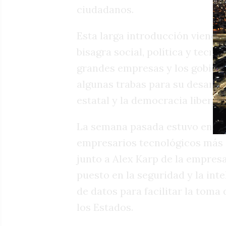
ciudadanos.
Esta larga introducción viene 
bisagra social, política y tecno
grandes empresas y los gobier
algunas trabas para su desarrol
estatal y la democracia liberal.
La semana pasada estuvo en Bue
empresarios tecnológicos más 
junto a Alex Karp de la empresa
puesto en la seguridad y la int
de datos para facilitar la toma
los Estados.