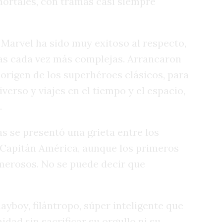
ortales, con tramas casi siempre
 Marvel ha sido muy exitoso al respecto,
s cada vez más complejas. Arrancaron
l origen de los superhéroes clásicos, para
verso y viajes en el tiempo y el espacio,
.
as se presentó una grieta entre los
l Capitán América, aunque los primeros
erosos. No se puede decir que
ayboy, filántropo, súper inteligente que
idad sin sacrificar su orgullo ni su