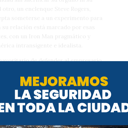
l otro, un enclenque Steve Rogers,
cepta someterse a un experimento para
 su relación está marcado por esas
tes, con un Iron Man pragmático y
érica intransigente e idealista.
ayoritario de defender al empresario
rsonajes se enfrentaron en Civil War,
e Los Vengadores. El problema era si los
er y regulación estatal, posición
 por Rogers, que aseguraba que la
nte que la seguridad, lo que me hizo
érica frente al error de Iron Man, ya
 puede volver contra sus propios