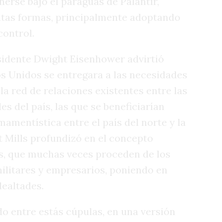
erse bajo el paraguas de Palantir,
ntas formas, principalmente adoptando
control.
esidente Dwight Eisenhower advirtió
os Unidos se entregara a las necesidades
 la red de relaciones existentes entre las
s del país, las que se beneficiarían
mentística entre el país del norte y la
t Mills profundizó en el concepto
cos, que muchas veces proceden de los
ilitares y empresarios, poniendo en
lealtades.
o entre estás cúpulas, en una versión