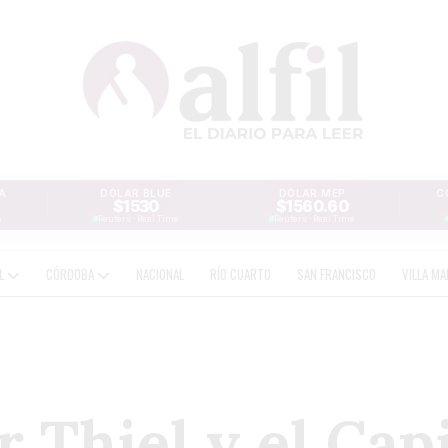
A
DÓLAR BLUE
DÓLAR MEP
C
$1530
$1560.60
e
Reuters · Real Time
Reuters · Real Time
AL
CÓRDOBA
NACIONAL
RÍO CUARTO
SAN FRANCISCO
VILLA MA
r Thiel y el Cap