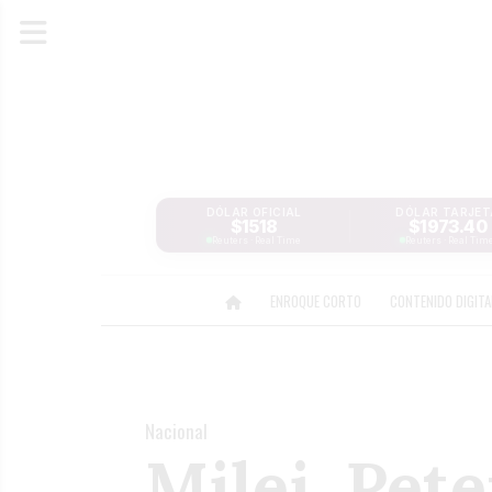
DÓLAR OFICIAL
DÓLAR TARJET
$1518
$1973.40
Reuters · Real Time
Reuters · Real Tim
ENROQUE CORTO
CONTENIDO DIGIT
Nacional
Milei, Pete