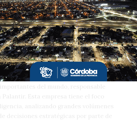
a cuenta de que el mundo está en una
lógica, donde las necesidades de las
nos se encuentran de repente con
lo, particularmente la burocratización
nos Aires Peter Thiel, uno de los
importantes del mundo, responsable
 Palantir. Esta empresa tiene el foco
eligencia, analizando grandes volúmenes
 de decisiones estratégicas por parte de