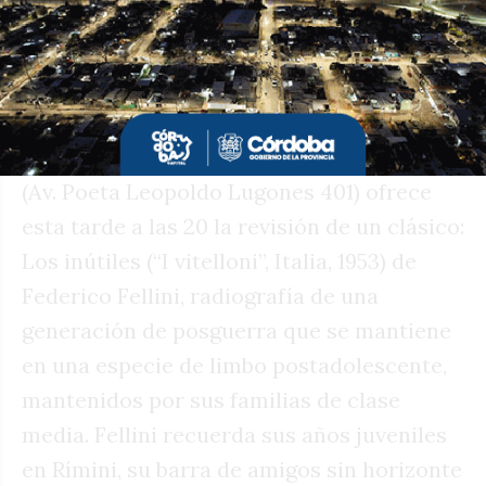
$5000, estudiantes y jubilados $3500.
Entradas Espacio Incaa $4000, estudiantes
y jubilados $2000.
• El Cine Club del Centro Cultural Córdoba
(Av. Poeta Leopoldo Lugones 401) ofrece
esta tarde a las 20 la revisión de un clásico:
Los inútiles (“I vitelloni”, Italia, 1953) de
Federico Fellini, radiografía de una
generación de posguerra que se mantiene
en una especie de limbo postadolescente,
mantenidos por sus familias de clase
media. Fellini recuerda sus años juveniles
en Rímini, su barra de amigos sin horizonte