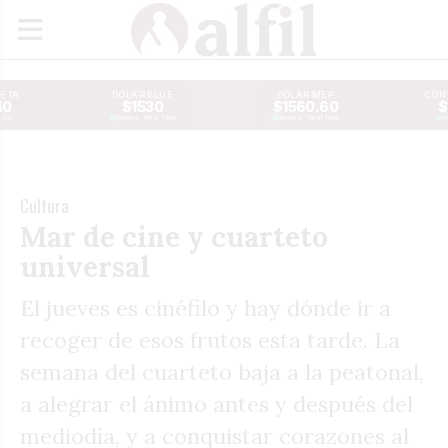
JETA
DÓLAR BLUE
DÓLAR MEP
CONT
40
$1530
$1560.60
$
Time
Reuters · Real Time
Reuters · Real Time
Re
Cultura
Mar de cine y cuarteto
universal
El jueves es cinéfilo y hay dónde ir a
recoger de esos frutos esta tarde. La
semana del cuarteto baja a la peatonal,
a alegrar el ánimo antes y después del
mediodía, y a conquistar corazones al