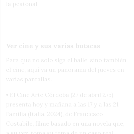
la peatonal.
Ver cine y sus varias butacas
Para que no solo siga el baile, sino también
el cine, aquí va un panorama del jueves en
varias pantallas.
• El Cine Arte Córdoba (27 de abril 275)
presenta hoy y mañana a las 17 y a las 21,
Familia (Italia, 2024), de Francesco
Costabile, filme basado en una novela que,
a su vez, toma su tema de un caso real.