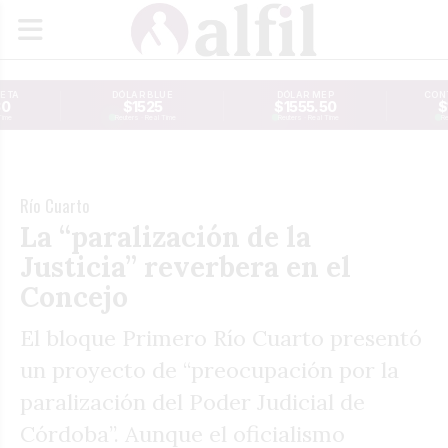
JETA
DÓLAR BLUE
DÓLAR MEP
CONT
30
$1525
$1555.50
$
Time
Reuters · Real Time
Reuters · Real Time
Re
Río Cuarto
La “paralización de la
Justicia” reverbera en el
Concejo
El bloque Primero Río Cuarto presentó
un proyecto de “preocupación por la
paralización del Poder Judicial de
Córdoba”. Aunque el oficialismo