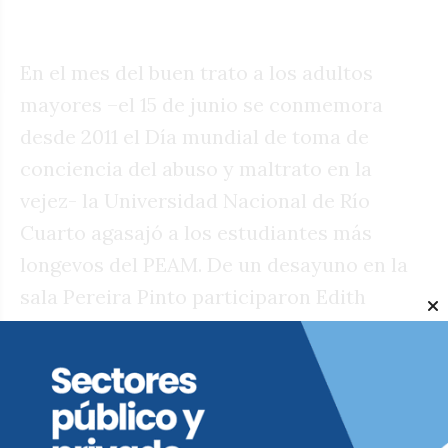
En el mes del buen trato a los adultos
mayores –el 15 de junio se conmemora
desde 2011 el Día mundial de toma de
conciencia del abuso y maltrato en la
vejez- la Universidad Nacional de Río
Cuarto agasajó a los estudiantes más
longevos del PEAM. De un desayuno en la
sala Pereira Pinto participaron Edith
Marioni (91 años), Graciela Seia (90),
Yolanda Alberto (89), Ilda Silvetti (89),
Juana Gazzera (88), Ramón Arias (88),
Ismael Bianco (86), Nélida Andrada (85) y