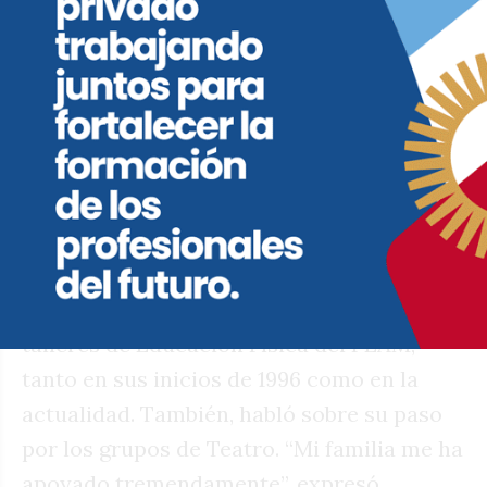
Nidya Barbero (84).
Yolanda Alberto, conocida como “Potota”
Massei, recordó que estuvo en la plaza
Olmos el 1 de mayo de 1971, cuando el
presidente Agustín Lanusse anunció la
creación de la UNRC. Se mostró
“emocionada y agradecida por todo lo que
ha recibido del Programa Educativo de
Adultos Mayores”. Evocó su experiencia en
talleres de Educación Física del PEAM,
tanto en sus inicios de 1996 como en la
actualidad. También, habló sobre su paso
por los grupos de Teatro. “Mi familia me ha
apoyado tremendamente”, expresó.