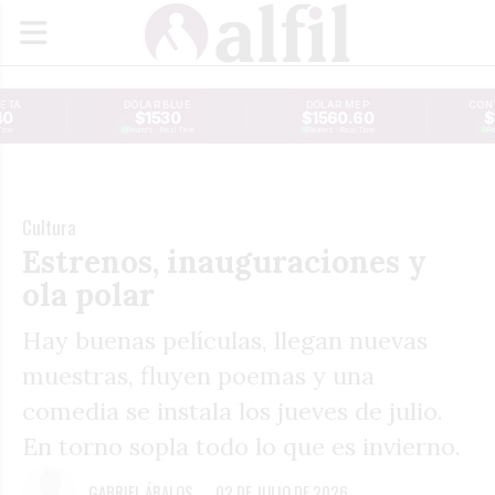
JETA
DÓLAR BLUE
DÓLAR MEP
CONT
40
$1530
$1560.60
$
Time
Reuters · Real Time
Reuters · Real Time
Re
Cultura
Estrenos, inauguraciones y
ola polar
Hay buenas películas, llegan nuevas
muestras, fluyen poemas y una
comedia se instala los jueves de julio.
En torno sopla todo lo que es invierno.
GABRIEL ÁBALOS
02 DE JULIO DE 2026