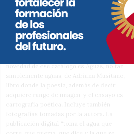
Poemas y ensayo en un libro digital
Se presenta hoy a las 18 en Rubén Libros
(Paseo Santa Catalina, Dean Funes 163,
Locales 1 y 2), un nuevo libro de la
editorial online de arte Bosquemadura. La
novedad de ese catálogo es Aguas, no tan
simplemente aguas, de Adriana Musitano,
libro donde la poesía, además de decir
adquiere rango de imagen, y el ensayo es
cartografía poética. Incluye también
fotografías tomadas por la autora. La
publicación digital “toma el agua que
corre, que quema, que dice y la que se