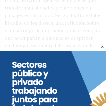
Dicho, de Laura Egea, serie de obras que
transforman silencios y emociones en
paisajes escultóricos; Sergio Blatto exhibe
El exilio de los dioses, una reflexión sobre
el desarraigo, la migración y las creencias
que acompañan a quienes se desplazan,
en diálogo con una red de museos de la
provincia; Por su parte. Germán Wendel
presenta Cipreses que vi solo en sueños,
pinturas que recuperan fragmentos de
recuerdos y relatos perdidos desde una
mirada íntima y evocadora.