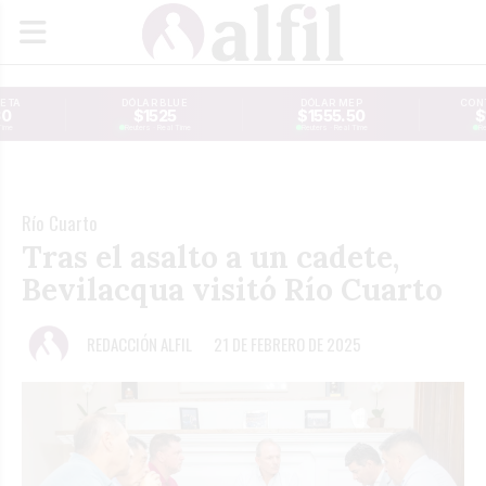
JETA
DÓLAR BLUE
DÓLAR MEP
CONT
30
$1525
$1555.50
$
Time
Reuters · Real Time
Reuters · Real Time
Re
Río Cuarto
Tras el asalto a un cadete,
Bevilacqua visitó Río Cuarto
REDACCIÓN ALFIL
21 DE FEBRERO DE 2025