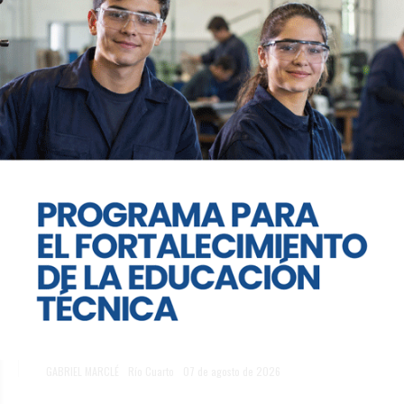
Te puede interesar
“El agro no es un sector
aislado”: García destaca el
potencial de Río Cuarto como
polo de conocimiento y
desarrollo
GABRIEL MARCLÉ
Río Cuarto
07 de agosto de 2026