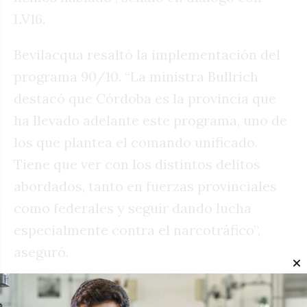
LV16.
Bevilacqua resaltó la implementación del
programa 90/10. “La ministra Bullrich
destacó que Córdoba es la provincia que
ha llevado adelante este programa, uno de
los que plantea el comando unificado.
Tiene que ver con los distintos delitos
abordados, tanto en fuerzas provinciales
como federales y seguir dando lucha
especialmente contra el narcotráfico”,
aseguró.