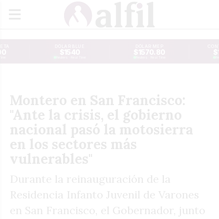
JETA
DÓLAR BLUE
DÓLAR MEP
CONT
00
$1540
$1570.80
$
Time
Reuters · Real Time
Reuters · Real Time
Re
Montero en San Francisco:
"Ante la crisis, el gobierno
nacional pasó la motosierra
en los sectores más
vulnerables"
Durante la reinauguración de la
Residencia Infanto Juvenil de Varones
en San Francisco, el Gobernador, junto