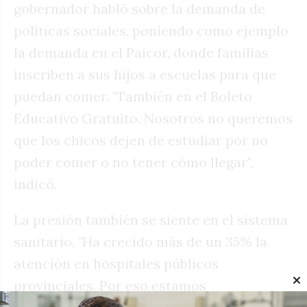
gobernador habló sobre la demanda de
políticas sociales, poniendo como ejemplo
la demanda en el Paicor, donde familias
inscriben a sus hijos a escuelas para que
puedan comer. "También en el Boleto
Educativo Gratuito. Nosotros no queremos
que los chicos dejen de estudiar por no
poder comer o no tener cómo llegar",
indicó.
La presión también se siente en el sistema
sanitario. "Ha crecido más de un 35% la
atención en hospitales públicos
provinciales. Por eso estamos