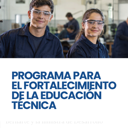
fortaleciendo la infraestructura
hospitalaria y pronto pondremos en
funcionamiento la ley de reglamentación
médica", anticipó.
En cuanto a su vínculo con el presidente
Milei, expresó: "Yo espero que reflexione.
No soy parte del gobierno. Acompaño lo
que me parece bien. Pero creo que
estamos entrando en otra fase, que no es
un camino hacia la producción y el
desarrollo".
Acompañado por el intendente Damián
Bernarte y la ministra de Desarrollo