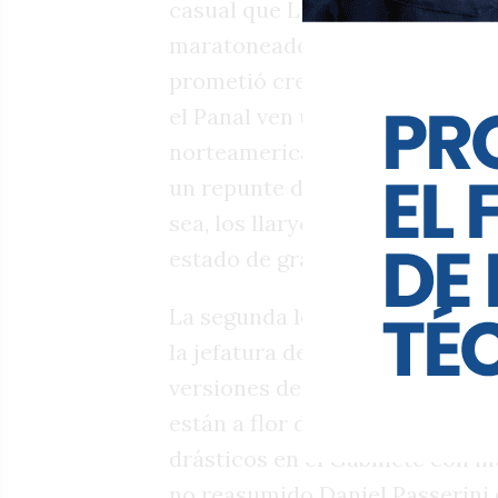
casual que Llaryora y su minis
maratoneado en los medios loca
prometió crecimiento para el 2
el Panal ven una mano del pres
norteamericano, Scott Bessent, 
un repunte de la economía por
sea, los llaryoristas acomodan e
estado de gracia, como diría el
La segunda lectura del Presup
la jefatura de bloque oficialist
versiones de un Calvo enviado 
están a flor de piel tanto com
drásticos en el Gabinete con i
no reasumido Daniel Passerini 