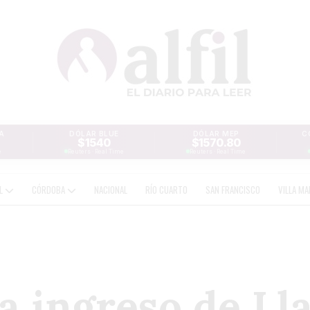
A
DÓLAR BLUE
DÓLAR MEP
C
$1540
$1570.80
e
Reuters · Real Time
Reuters · Real Time
AL
CÓRDOBA
NACIONAL
RÍO CUARTO
SAN FRANCISCO
VILLA MA
a ingreso de Ll