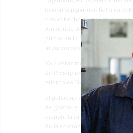
Diputados en las elecciones de
buscaría jugar una ficha en el E
con el hecho de que su esposa, V
Ambiente. Aunque muchos marc
juntos en la Municipalidad de C
altos como Gobierno y el Coys
Va a estar movida la Unicamera
de Presupuesto provincial 2026 
miércoles 26 el texto puede ten
El gobierno de Córdoba promet
de gastos, y condiciona la obra
cumpla la promesa de Milei de 
de la economía luego de meses