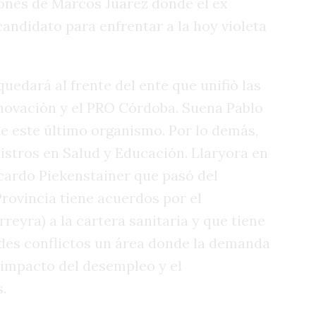
iones de Marcos Juárez donde el ex
candidato para enfrentar a la hoy violeta
uedará al frente del ente que unifiò las
novaciòn y el PRO Córdoba. Suena Pablo
de este último organismo. Por lo demás,
stros en Salud y Educación. Llaryora en
cardo Piekenstainer que pasó del
Provincia tiene acuerdos por el
reyra) a la cartera sanitaria y que tiene
des conflictos un área donde la demanda
 impacto del desempleo y el
.