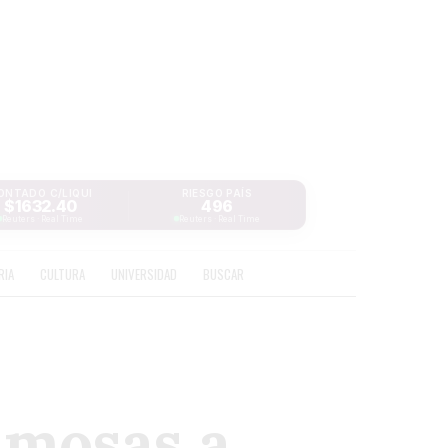
ONTADO C/LIQUI
RIESGO PAÍS
$1632.40
496
Reuters · Real Time
Reuters · Real Time
RIA
CULTURA
UNIVERSIDAD
BUSCAR
amosas a