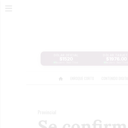
DÓLAR OFICIAL
DÓLAR TARJET
$1520
$1976.00
Reuters · Real Time
Reuters · Real Tim
ENROQUE CORTO
CONTENIDO DIGIT
Provincial
Se confirm