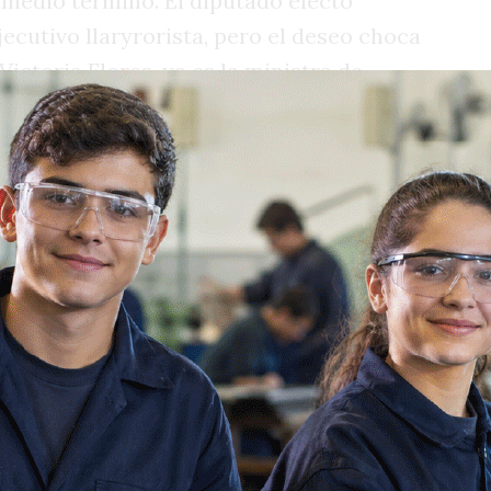
 medio término. El diputado electo
jecutivo llaryrorista, pero el deseo choca
ictoria Flores, ya es la ministra de
an que el sanfrancisqueño ya tuvo
órdoba a Siciliano y a Flores en cargos
, de modo que antecedentes hay.
l porque el viernes ingresa el proyecto
alineado explícitamente al nacional y el
er la primera lectura.
e achique de impuestos, pero también
 pública y algunos gastos a que se
que el año que viene será de crecimiento
 de estancamiento o recesión. No es