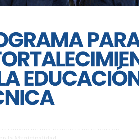
tro de Gobierno, Manuel Calvo, hayan
les con el speech de que el Presidente
026 y que hay que creerle. En verdad, en
idente Trump y del secretario del Tesoro
sosteniendo al jefe libertario más que
 obra de la macro controlada pero, como
l cuerpo a la posibilidad de un Milei en
 columnista Carlos Pagni.
uesto se puede dar antes de que cambie
a, o no. El dato es importante porque las
a la Unicameral para conducir el bloque
o los rumores de cambios más o menos
ntercambio de funcionarios con el todavìa
en la Municipalidad.