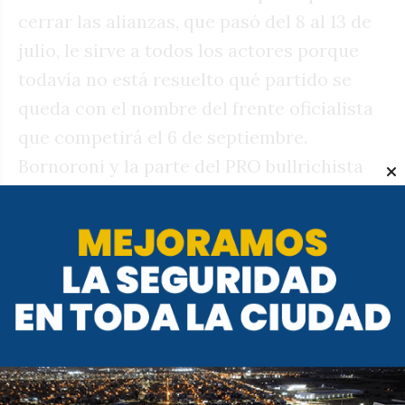
cerrar las alianzas, que pasó del 8 al 13 de
julio, le sirve a todos los actores porque
todavía no está resuelto qué partido se
queda con el nombre del frente oficialista
que competirá el 6 de septiembre.
Bornoroni y la parte del PRO bullrichista
donde está la diputada Laura Rodriguez
Machado quieren que en Marcos Juárez se
mantenga el nombre Alianza La Libertad
Avanza con el que el espacio violeta jugó y
ganó en 2025 en los comicios de medio
término. El PRO reclama ser PRO, la
identidad del candidato Dellarosa. El
argumento es que los votos son del