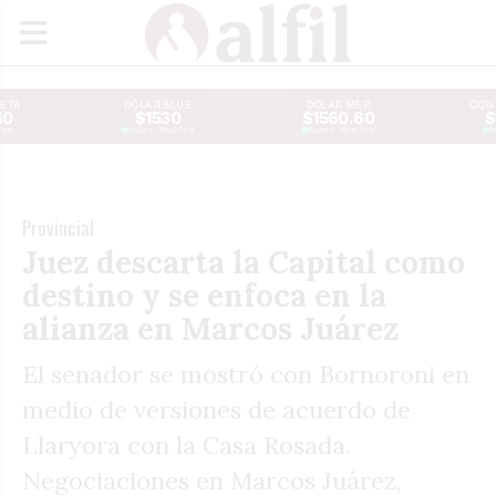
JETA
DÓLAR BLUE
DÓLAR MEP
CONT
40
$1530
$1560.60
$
Time
Reuters · Real Time
Reuters · Real Time
Re
Provincial
Juez descarta la Capital como
destino y se enfoca en la
alianza en Marcos Juárez
El senador se mostró con Bornoroni en
medio de versiones de acuerdo de
Llaryora con la Casa Rosada.
Negociaciones en Marcos Juárez,