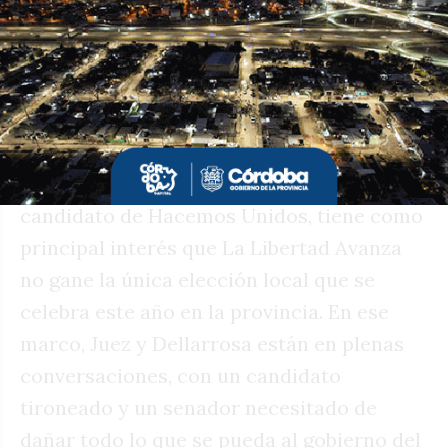
exministro de Industria y que usar el sello
libertario le sirve a Buenos Aires y a Milei
en un momento donde la crisis del PAMI
pegó fuerte en la cabecera del
departamento homónimo. La tensión de
fondo es con el llaryorismo que, sin
candidato de Hacemos Unidos, tiene como
principal interés que La Libertad Avanza
no gane la única elección local que se
celebra este año en la provincia. En ese
marco, Juez y Dellarrosa están en plenas
conversaciones, con un candidato
tironeado y un senador necesitado de
dañar todo lo que se pueda al gobierno del