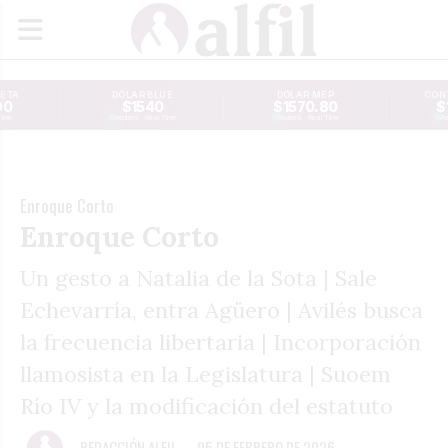
JETA
DÓLAR BLUE
DÓLAR MEP
CONT
00
$1540
$1570.80
$
Time
Reuters · Real Time
Reuters · Real Time
Re
Enroque Corto
Enroque Corto
Un gesto a Natalia de la Sota | Sale
Echevarría, entra Agüero | Avilés busca
la frecuencia libertaria | Incorporación
llamosista en la Legislatura | Suoem
Río IV y la modificación del estatuto
REDACCIÓN ALFIL
05 DE FEBRERO DE 2026