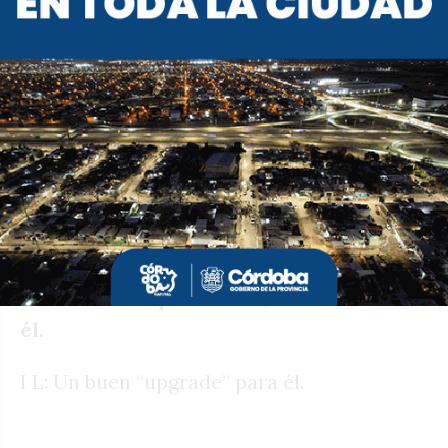
en qué anduvo Rojas en este último
tiempo?
P: Se lo veía en el Centro Cívico pero
con bajo perfil. Alguna que otra vez lo vi
en algún acto pero no mucho más. Es de
los que quedó afuera de la gestión De
Rivas pero era posible que, si Llamosas
adoptaba un rol más preponderante en
la estructura provincial, él se fuera con
él.
I L: Un buen “upgrade” para él.