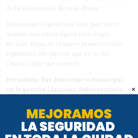
de la Unicameral, Ricardo Rojas.
Informante Legislatura: Hoy (por ayer)
asumió una nueva figura en la Legis.
Ricardo Rojas es el nuevo prosecretario
legislativo. Me dijeron que es de Río
Cuarto. ¿Qué me cuenta?
Periodista: Fue funcionario municipal
en la gestión Llamosas. Subsecretario
de Gobierno, si mal no recuerdo.
I L: Bien, incorporación llamosista
entonces. Pero la gestión municipal de
Juan Manuel terminó hace dos años, ¿sabe