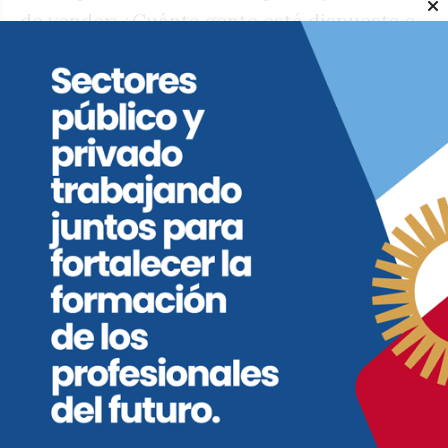
de vender: ¿Cuánta gente está dispuesta a
ir a un hotel en el que casi no hay baños
privados sino que lo comparten con otra
habitación o con todo un piso?
Seguramente vale la pena preservar el
patrimonio histórico y defender los
puestos de trabajo, pero hay que ver si el
costo de ambas cosas puede ser afrontado
por el Estado en un contexto como el
actual. La decisión es producto de una
negociación política donde cada sector
debe ponerse a negociar qué estaría
dispuesto a recortar para sostener el