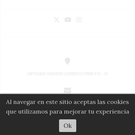
CAPITALINAS FRAGUEIRO | HUMBERTO PRIMO 670 - 24
Al navegar en este sitio aceptas las cookies
COMERCIAL@DIARIOALFIL.COM.AR
que utilizamos para mejorar tu experiencia
Escuchar artículo
Ok