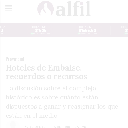
JETA
DÓLAR BLUE
DÓLAR MEP
CONT
30
$1525
$1555.50
$
Time
Reuters · Real Time
Reuters · Real Time
Re
Provincial
Hoteles de Embalse,
recuerdos o recursos
La discusión sobre el complejo
histórico es sobre cuánto están
dispuestos a ganar y reasignar los que
están en el medio
JAVIER BOHER
05 DE JUNIO DE 2026