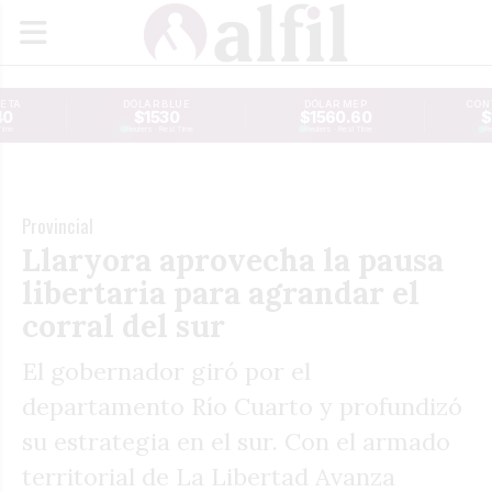
JETA
DÓLAR BLUE
DÓLAR MEP
CONT
40
$1530
$1560.60
$
Time
Reuters · Real Time
Reuters · Real Time
Re
Provincial
Llaryora aprovecha la pausa
libertaria para agrandar el
corral del sur
El gobernador giró por el
departamento Río Cuarto y profundizó
su estrategia en el sur. Con el armado
territorial de La Libertad Avanza