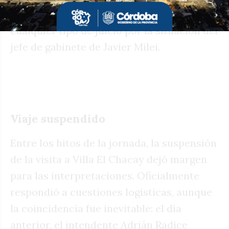
la Justicia deberá actuar, pero omitió
cualquier tipo de juicio por la situación del
jefe de gabinete de Javier Milei.
Viaje suspendido
Entre los hitos de la jornada, la suspensión
de la visita a Villa El Chacay dejó margen
para las interpretaciones. Oficialmente
respondió a cuestiones logísticas, aunque
la coincidencia fue inevitable: el día
anterior, el intendente Adrián Radice