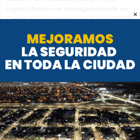
capital alterna con la inauguración de un
Centro de Día e Integración Social (CEDIS)
enfocado en adicciones, donde el
gobernador eligió hablar del Estado
presente en tiempos de ajuste. “Cuando
uno tiene un presupuesto ajustado en un
momento cuando se cree que sacar
determinadas cosas está bien, tenés que
tener corazón”, dijo algo críptico sobre el
contraste entre la apuesta por las
gestiones en lo social y la motosierra del
Gobierno nacional. Eso sí, no hubo
mención al caso Manuel Adorni: el
ministro Manuel Calvo apenas expresó que