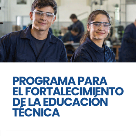
Ley de Tierras, entre el silencio
de Llaryora y la bandera
schiarettista
GABRIEL MARCLÉ
Nacional
07 de agosto de 2026
Samba para el corsódromo
JAVIER BOHER
Nacional
07 de agosto de 2026