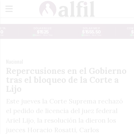
JETA
DÓLAR BLUE
DÓLAR MEP
CONT
30
$1525
$1555.50
$
Time
Reuters · Real Time
Reuters · Real Time
Re
Nacional
Repercusiones en el Gobierno
tras el bloqueo de la Corte a
Lijo
Este jueves la Corte Suprema rechazó
el pedido de licencia del juez federal
Ariel Lijo, la resolución la dieron los
jueces Horacio Rosatti, Carlos