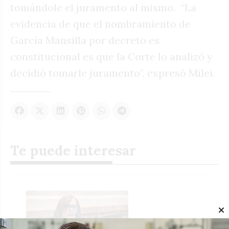
tomándole el juramento al mismo. “La
evidencia de que el nombramiento de
García Mansilla por decreto es
constitucional es que la Corte lo analizó y
decidió tomarle juramento”, expresó Milei.
Te puede interesar