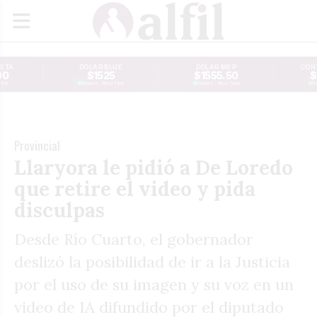
JETA
DÓLAR BLUE
DÓLAR MEP
CONT
00
$1525
$1555.50
$
Time
Reuters · Real Time
Reuters · Real Time
Re
Provincial
Llaryora le pidió a De Loredo
que retire el video y pida
disculpas
Desde Río Cuarto, el gobernador
deslizó la posibilidad de ir a la Justicia
por el uso de su imagen y su voz en un
video de IA difundido por el diputado