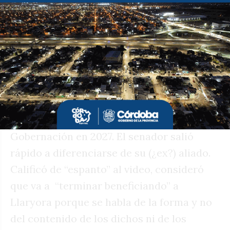
hermana Karina.
Ambiguo el sentir cordobesista porque al
proyecto del jefe del Ejecutivo no le
conviene que el excandidato a intendente
de la ciudad de Córdoba pierda volumen
frente a Juez de cara a la competencia
opositora por la candidatura a la
Gobernación en 2027. El senador salió
rápido a diferenciarse de su (¿ex?) aliado.
Calificó de “espanto” al video, consideró
que va a “terminar beneficiando” a
Llaryora porque se habla de la forma y no
del contenido de los dichos ni de los