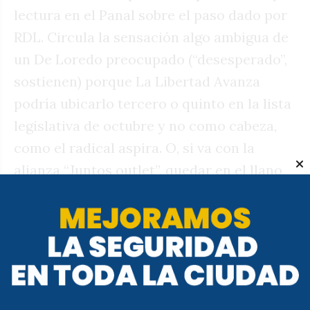
lectura en el Panal sobre el paso dado por
RDL. Circula la sensación algo ambigua de
un De Loredo preocupado (“desesperado”,
sostienen) porque La Libertad Avanza
podría ubicarlo tercero o quinto en la lista
legislativa de octubre y no como cabeza,
como el radical aspira. O, si va con la
alianza “Juntos outlet”, quedar en el llano,
abajo de la lista K. “Tenemos varias
encuestas que le dan ocho puntos”,
deslizan los llaryorsitas. Como sea,
evalúan que la pieza de IA fue un intento
de hacer “buena letra” ante La Libertad
Avanza, el presidente Javier Milei y su