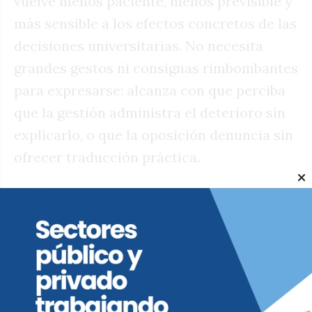
vuelve menos paciente, menos previsible y
más sensible a los efectos concretos de las
decisiones universitarias. No necesita
grandes gestos ni consignas rimbombantes
para expresarse: alcanza con que perciba
que la gestión administra el deterioro sin
explicarlo, o que la oposición denuncia sin
ofrecer traducción práctica.
El oficialismo universitario construyó
históricamente su fortaleza sobre ese
electorado moderado, más proclive a la
estabilidad que al conflicto abierto. La
previsibilidad académica y la
gobernabilidad institucional fueron