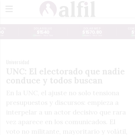
JETA
DÓLAR BLUE
DÓLAR MEP
CONT
00
$1540
$1570.80
$
Time
Reuters · Real Time
Reuters · Real Time
Re
Universidad
UNC: El electorado que nadie
conduce y todos buscan
En la UNC, el ajuste no solo tensiona
presupuestos y discursos: empieza a
interpelar a un actor decisivo que rara
vez aparece en los comunicados. El
voto no militante, mayoritario y volátil,