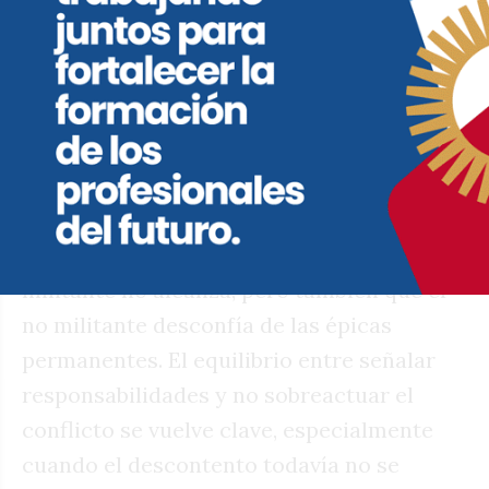
durante años sus principales activos. Pero
cuando el ajuste empieza a rozar la vida
cotidiana de las facultades, ese contrato
implícito se resiente, incluso sin
estridencias ni rupturas visibles.
La oposición, mientras tanto, enfrenta un
desafío simétrico. Sabe que el voto
militante no alcanza, pero también que el
no militante desconfía de las épicas
permanentes. El equilibrio entre señalar
responsabilidades y no sobreactuar el
conflicto se vuelve clave, especialmente
cuando el descontento todavía no se