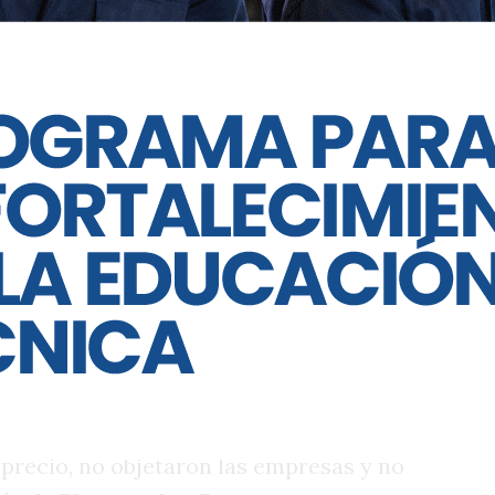
onfunde, hay que ver cada caso. Y en
 sostuvo en alusión a la crítica realizada
Marco Puricelli hacia los beneficios
relación a las tasas municipales.
 le apuntó a Luis Juez por frenar la
mientas que la Provincia pretendía
lémica de esta temporada a nivel
obeses exigimos más seguridad, qué
amientas para combatir el delito.
 de drones más avanzado del país, pero
 precio, no objetaron las empresas y no