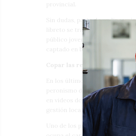
provincial.
Sin dudas, parte de un lineamie
libreto se trasladó al interior,
público joven, ese que desde ad
captado en buena medida y hace
Copar las redes
En los últimos días se pudo ver
peronismo de San Francisco, y a
en videos donde salen a jugar 
gestión local y provincial.
Uno de los protagonistas de la
ocupa el cargo de coordinador 