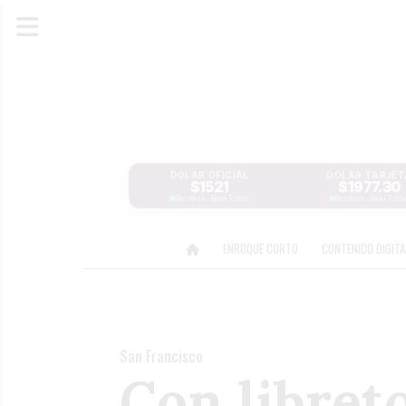
DÓLAR OFICIAL
DÓLAR TARJET
$1521
$1977.30
Reuters · Real Time
Reuters · Real Tim
ENROQUE CORTO
CONTENIDO DIGIT
San Francisco
Con libret