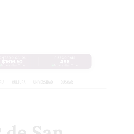
ONTADO C/LIQUI
RIESGO PAÍS
$1616.50
496
Reuters · Real Time
Reuters · Real Time
RIA
CULTURA
UNIVERSIDAD
BUSCAR
P de San