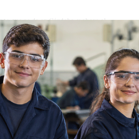
nto que se da en Córdoba, y ahora el
 con ese mismo propósito, la de llegar al
entro del mismo PJ consideran, se vio
 tiempo por la Libertad Avanza.
 a varios jóvenes que son parte del
lgunos de ellos, incluso, del municipio,
su campaña de verano, defendiendo la
 JP fue Facundo Farías, quien además
de Juventud en la Municipalidad de San