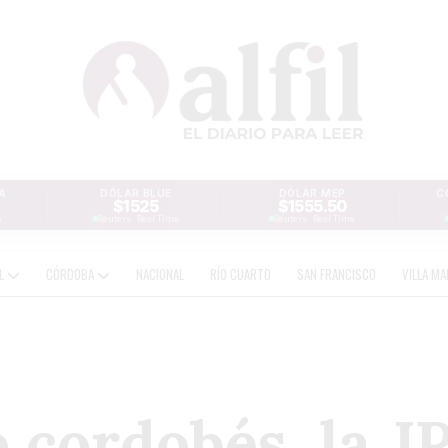
A
DÓLAR BLUE
DÓLAR MEP
C
$1525
$1555.50
e
Reuters · Real Time
Reuters · Real Time
AL
CÓRDOBA
NACIONAL
RÍO CUARTO
SAN FRANCISCO
VILLA MA
o cordobés, la J