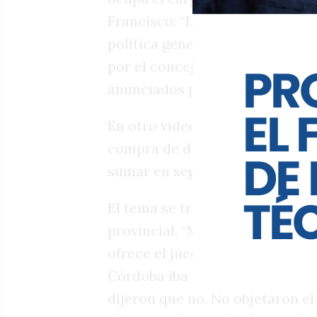
Francisco: “La generalización c
política generalizar es mentir”,
por el concejal de la oposición 
anunciados por el Ejecutivo en 
En otro video, Santiago Ahumada
compra de drones y otras herra
sumar en seguridad.
El tema se transformó en la po
provincial. “Mientras los cord
ofrece el juecismo: frenar herr
Córdoba iba a tener el sistema
dijeron que no. No objetaron el