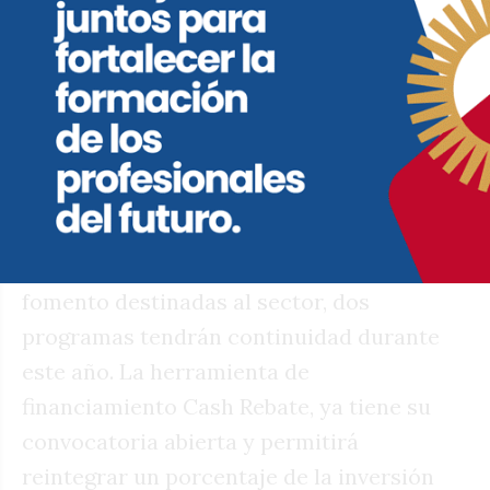
Es un orgullo reconocer a un director local
a cuatro décadas de su obra y distinguir a
una de las producciones más convocantes
de este espacio”.
Apuesta e incentivo a la producción
local
En el marco de las políticas de inversión y
fomento destinadas al sector, dos
programas tendrán continuidad durante
este año. La herramienta de
financiamiento Cash Rebate, ya tiene su
convocatoria abierta y permitirá
reintegrar un porcentaje de la inversión