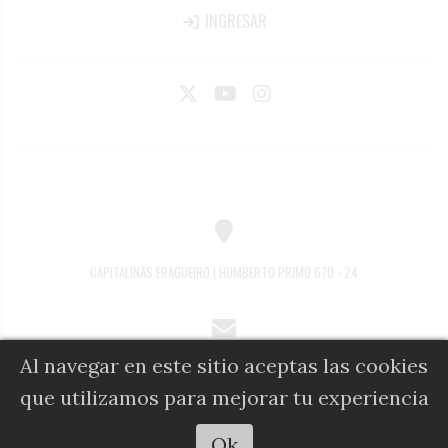
INGRESAR
CAPITALINAS FRAGUEIRO | HUMBERTO PRIMO 670 - 24
Al navegar en este sitio aceptas las cookies
COMERCIAL@DIARIOALFIL.COM.AR
que utilizamos para mejorar tu experiencia
Escuchar artículo
Ok