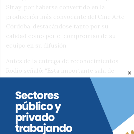
Sinay, por haberse convertido en la
producción más convocante del Cine Arte
Córdoba, destacándose tanto por su
calidad como por el compromiso de su
equipo en su difusión.
Antes de la entrega de reconocimientos,
Rodio señaló: “Esta importante sala de
proyección se ha convertido en un
emblema para los cordobeses. Aquí
encuentran su lugar aquellas películas que,
por distintas razones, no llegan a los
circuitos comerciales, permitiendo
visibilizar su valor artístico y su mensaje.