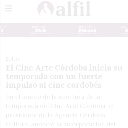
JETA
DÓLAR BLUE
DÓLAR MEP
CONT
30
$1525
$1555.50
$
Time
Reuters · Real Time
Reuters · Real Time
Re
Cultura
El Cine Arte Córdoba inicia su
temporada con un fuerte
impulso al cine cordobés
En el marco de la apertura de la
temporada del Cine Arte Córdoba, el
presidente de la Agencia Córdoba
Cultura, anunció la incorporación del