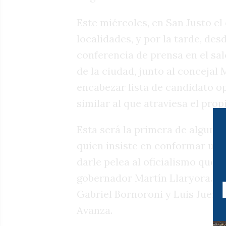
Este miércoles, en San Justo e
localidades, y por la tarde, de
conferencia de prensa en el sal
de la ciudad, junto al concejal 
encabezar lista de candidato o
similar al que atraviesa el prop
Esta será la primera de algunas
quien insiste en conformar una 
darle pelea al oficialismo que 
gobernador Martín Llaryora. Sin
Gabriel Bornoroni y Luis Juez 
Avanza.