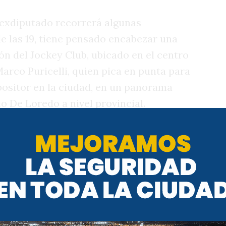
l exdiputado recorrerá algunas
sde las 19, tiene pensado encabezar una
ón del Jockey Club, ubicado en el centro
Marco Puricelli, quien pica en punta para
positor en la ciudad, en un panorama
io De Loredo a nivel provincial.
 visitas que tiene previsto De Loredo,
lista de unidad de la oposición para
llevará como candidato al actual
 embargo, la puja está dividida con
quienes forman parte de la Libertad