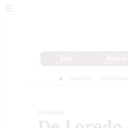
DÓLAR OFICIAL
DÓLAR TARJET
$1518
$1973.40
Reuters · Real Time
Reuters · Real Tim
ENROQUE CORTO
CONTENIDO DIGIT
San Francisco
De Loredo