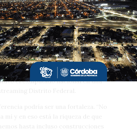
a” expresó su malestar por no haber sido
r Juez y Bornoroni el pasado 1° de mayo:
ondongo y falda me invitaba, ahora que
ta más”, apuntó en modo risueño.
articipar y marcó la cancha: “Voy a
mos juntos. Primero, no tengo nada
 sino que les tengo afecto y respeto, sí
stuvo el exdiputado nacional en una
treaming Distrito Federal.
ferencia podría ser una fortaleza. “No
 a mí y en eso está la riqueza de que
enemos hasta incluso construcciones