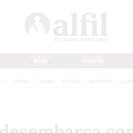
A
DÓLAR BLUE
DÓLAR MEP
C
$1530
$1560.60
e
Reuters · Real Time
Reuters · Real Time
AL
CÓRDOBA
NACIONAL
RÍO CUARTO
SAN FRANCISCO
VILLA MA
 desembarca con