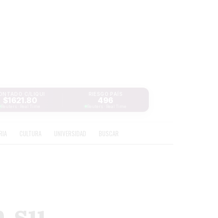
ONTADO C/LIQUI
RIESGO PAÍS
$1621.80
496
Reuters · Real Time
Reuters · Real Time
RIA
CULTURA
UNIVERSIDAD
BUSCAR
 su