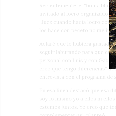
Recientemente, el “boina blanc
invitado al locro organizado po
“Juez cuando hacía locro con m
los hace con peceto no me invi
Aclaró que le hubiera gustado p
seguir laburando para que este
personal con Luis y con Gabriel,
creo que tengo diferencias”, so
entrevista con el programa de s
En esa línea destacó que esa di
soy lo mismo yo a ellos ni ellos
estemos juntos. Yo creo que t
complementarias”, planteó.