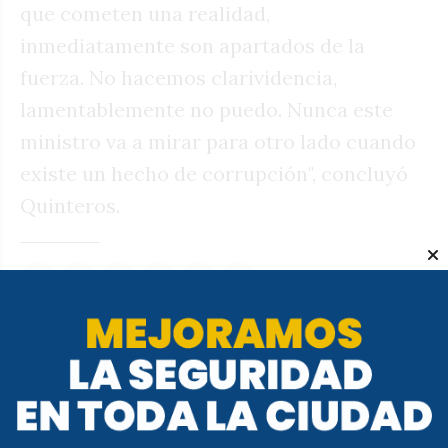
que cometen una realidad,
inmediatamente son apartados de la
fuerza. No hacemos clarividencia,
lamentablemente no puedo. Nunca este
ministro va a mirar para otro lado cuando
existe un hecho de corrupción", concluyó
Quinteros.
Te puede interesar