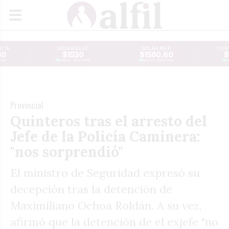
JETA
DÓLAR BLUE
DÓLAR MEP
CONT
40
$1530
$1560.60
$
Time
Reuters · Real Time
Reuters · Real Time
Re
Provincial
Quinteros tras el arresto del
Jefe de la Policía Caminera:
"nos sorprendió"
El ministro de Seguridad expresó su
decepción tras la detención de
Maximiliano Ochoa Roldán. A su vez,
afirmó que la detención de el exjefe "no