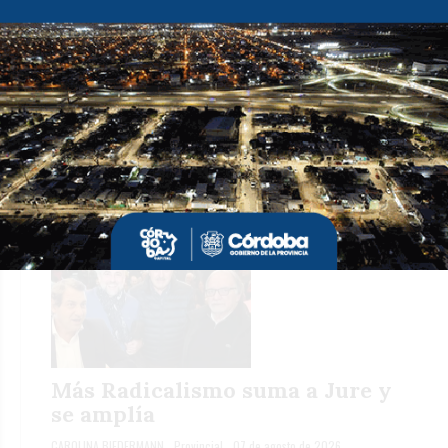
Passerini rompe la regla: no
cede la presidencia del PJ
YANINA SORIA
Provincial
07 de agosto de 2026
Más Radicalismo suma a Jure y
se amplía
CAROLINA BIEDERMANN
Provincial
07 de agosto de 2026