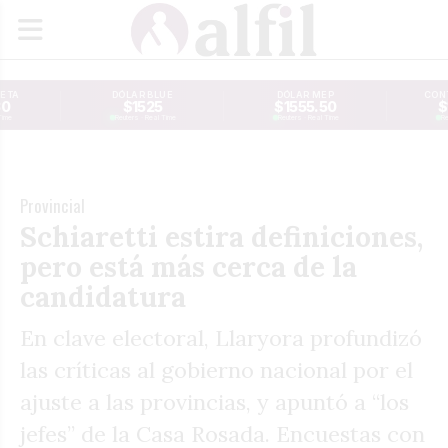
JETA
DÓLAR BLUE
DÓLAR MEP
CONT
30
$1525
$1555.50
$
Time
Reuters · Real Time
Reuters · Real Time
Re
Provincial
Schiaretti estira definiciones,
pero está más cerca de la
candidatura
En clave electoral, Llaryora profundizó
las críticas al gobierno nacional por el
ajuste a las provincias, y apuntó a “los
jefes” de la Casa Rosada. Encuestas con