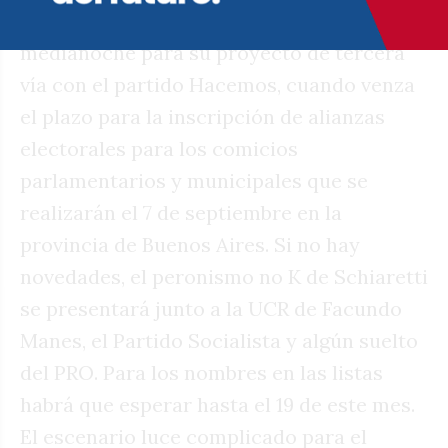
una fecha de hierro mañana a la
medianoche para su proyecto de tercera
vía con el partido Hacemos, cuando venza
el plazo para la inscripción de alianzas
electorales para los comicios
parlamentarios y municipales que se
realizarán el 7 de septiembre en la
provincia de Buenos Aires. Si no hay
novedades, el peronismo no K de Schiaretti
se presentará junto a la UCR de Facundo
Manes, el Partido Socialista y algún suelto
del PRO. Para los nombres en las listas
habrá que esperar hasta el 19 de este mes.
El escenario luce complicado para el