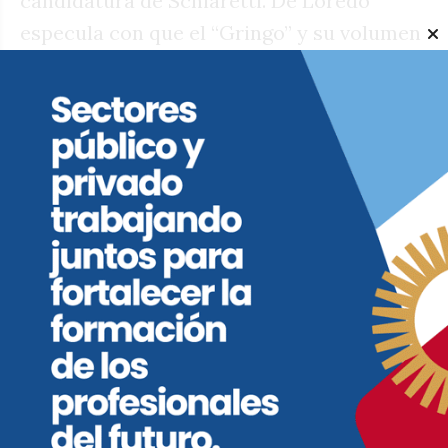
candidatura de Schiaretti. De Loredo
especula con que el “Gringo” y su volumen
de votos asuste a los armadores de La
Libertad Avanza en Córdoba y terminen
aceptando una alianza o frente con la UCR,
que lo ponga al diputado en la primera
candidatura que tanto anhela. “Para
Schiaretti el contrincante más fácil sería
De Loredo, mucho más que un violeta
mileista puro”, especuló uno que no lo
quiere al jefe del bloque de la UCR.
Para todo lo anterior hay plazo hasta el 17
de agosto, último día para presentar los
candidatos a octubre. Pero Schiaretti tiene