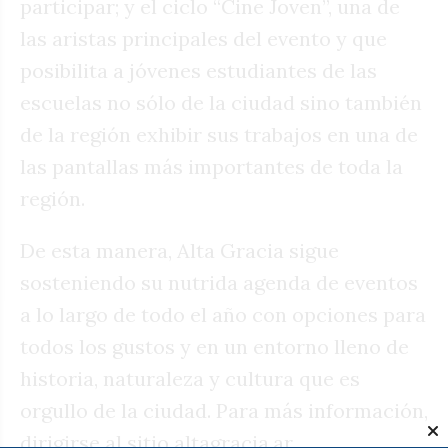
participar; y el ciclo “Cine Joven”, una de
las aristas principales del evento y que
posibilita a jóvenes estudiantes de las
escuelas no sólo de la ciudad sino también
de la región exhibir sus trabajos en una de
las pantallas más importantes de toda la
región.
De esta manera, Alta Gracia sigue
sosteniendo su nutrida agenda de eventos
a lo largo de todo el año con opciones para
todos los gustos y en un entorno lleno de
historia, naturaleza y cultura que es
orgullo de la ciudad. Para más información,
dirigirse al sitio altagracia.ar