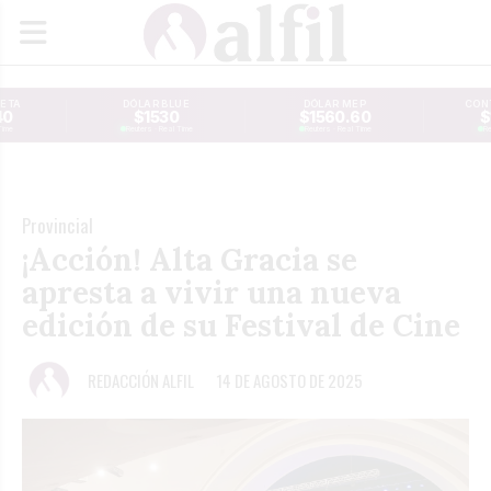
JETA
DÓLAR BLUE
DÓLAR MEP
CONT
40
$1530
$1560.60
$
Time
Reuters · Real Time
Reuters · Real Time
Re
Provincial
¡Acción! Alta Gracia se
apresta a vivir una nueva
edición de su Festival de Cine
REDACCIÓN ALFIL
14 DE AGOSTO DE 2025