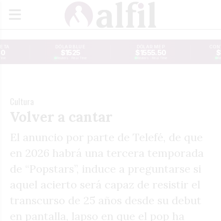
JETA
DÓLAR BLUE
DÓLAR MEP
CONT
30
$1525
$1555.50
$
Time
Reuters · Real Time
Reuters · Real Time
Re
Cultura
Volver a cantar
El anuncio por parte de Telefé, de que
en 2026 habrá una tercera temporada
de “Popstars”, induce a preguntarse si
aquel acierto será capaz de resistir el
transcurso de 25 años desde su debut
en pantalla, lapso en que el pop ha