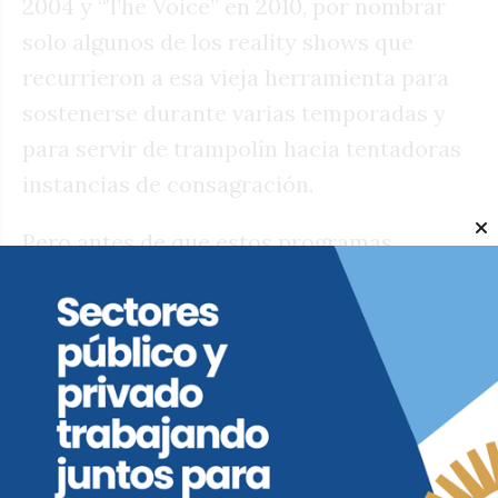
2004 y “The Voice” en 2010, por nombrar
solo algunos de los reality shows que
recurrieron a esa vieja herramienta para
sostenerse durante varias temporadas y
para servir de trampolín hacia tentadoras
instancias de consagración.
Pero antes de que estos programas
inundaran los televisores, en 1999
empezaba en Nueva Zelanda “Popstars”, un
reality que consistía en seguir paso a paso
la selección de voces para integrar un
grupo vocal femenino o masculino,
precisamente en una época en que boy
bands como los Backstreet Boys y girl