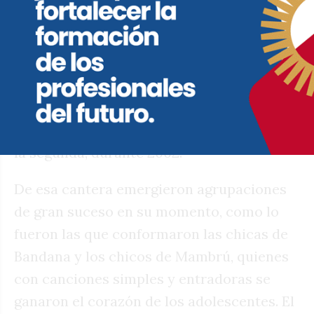
bands como las Spice Girls dominaban el
mercado. Con rapidez, el formato se
extendió a otros países y tan temprano
como en 2001 desembarcó en la Argentina,
donde se emitió por Azul Televisión (Canal
9) en su primera temporada y por Telefé en
la segunda, durante 2002.
De esa cantera emergieron agrupaciones
de gran suceso en su momento, como lo
fueron las que conformaron las chicas de
Bandana y los chicos de Mambrú, quienes
con canciones simples y entradoras se
ganaron el corazón de los adolescentes. El