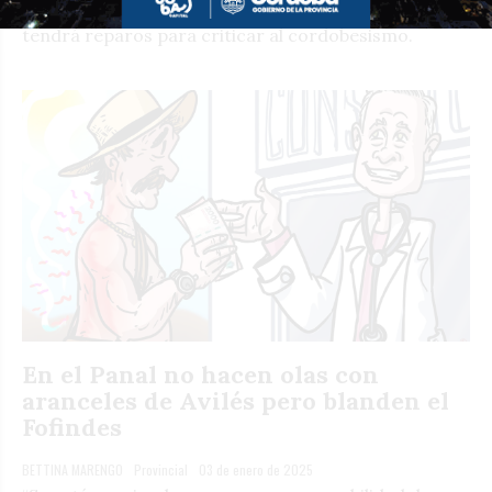
estocada dejó entrever que, en la campaña, LLA no
tendrá reparos para criticar al cordobesismo.
En el Panal no hacen olas con
aranceles de Avilés pero blanden el
Fofindes
BETTINA MARENGO
Provincial
03 de enero de 2025