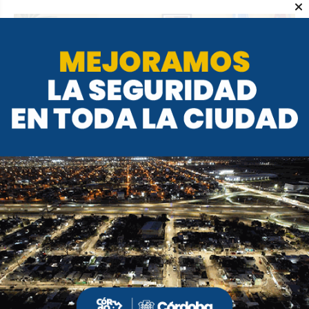
Mogetta fustigó al Panal e insinuó el
tono de la campaña
REDACCIÓN ALFIL
Provincial
20 de mayo de 2025
El exsecretario de Transporte apuntó que resultaba
“inentendible” que Córdoba no hubiera adherido a la
renovación digital del carnet de conducir, y la
comparó con Formosa y provincia de Buenos Aires.
Rápida de reflejos, la Provincia salvó el error, pero la