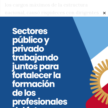
los cargos máximos de la estructura
nacional, causó rispideces con dirigentes
de trayectoria en esta provincia, quienes
miran de reojo y alquilan balcones para ser
testigos del proceso de crisis que transita
la intendenta del Departamento Colón.
Por otra parte, hace pocos días, en la
provincia, se llevó a cabo el encuentro del
Nuevo Pro, impulsado por un sector del
partido. Así como sucedió con este
espacio, cada línea de los amarillos
empieza a organizarse para presionar y
marcar territorio, en este año electoral