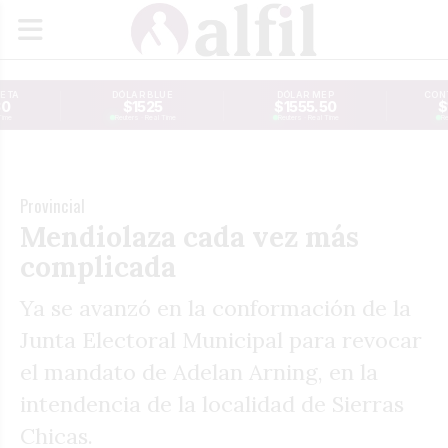
JETA
DÓLAR BLUE
DÓLAR MEP
CONT
30
$1525
$1555.50
$
Time
Reuters · Real Time
Reuters · Real Time
Re
Provincial
Mendiolaza cada vez más
complicada
Ya se avanzó en la conformación de la
Junta Electoral Municipal para revocar
el mandato de Adelan Arning, en la
intendencia de la localidad de Sierras
Chicas.