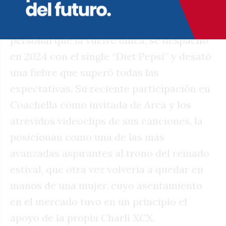
pop de los últimos cuarenta años pero
imprimiéndole a su estilo un toque
personal que la vuelve única, se despachó
en 2024 con el single “Diet Pepsi” y desató
una fiebre que superó todas las
expectativas. Su reciente participación en
Coachella como invitada de Arca y los
atrevidos videoclips de sus canciones, la
posicionan como una de las más
avanzadas aspirantes al trono del reinado
estival, que otra vez volvería a quedar en
manos de una mujer, cuyo asentamiento
en el mercado tuvo en un principio el
apoyo de la propia Charli XCX.