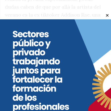
dudas caben de que por allá la artista del
verano es la ex tiktoker Addison Rae, una
influencer que hace unos cinco años
reclutó miles de seguidores en las redes
sociales con sus videos en los que se la
veía bailando. A partir de 2022, su carrera
empezó a virar hacia la música y, tras
soportar algunas burlas al respecto, hace
algunas semanas publicó su disco debut,
“Addison”, y les cerró la boca a aquellos
que dudaban de su capacidad para brillar
como cancionista.
Tomando un poco de cada una de las divas