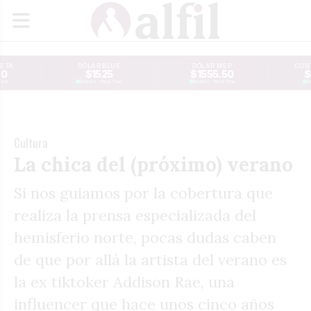
JETA
DÓLAR BLUE
DÓLAR MEP
CONT
30
$1525
$1555.50
$
Time
Reuters · Real Time
Reuters · Real Time
Re
Cultura
La chica del (próximo) verano
Si nos guiamos por la cobertura que
realiza la prensa especializada del
hemisferio norte, pocas dudas caben
de que por allá la artista del verano es
la ex tiktoker Addison Rae, una
influencer que hace unos cinco años