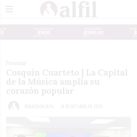
JETA
DÓLAR BLUE
DÓLAR MEP
CONT
40
$1530
$1560.60
$
Time
Reuters · Real Time
Reuters · Real Time
Re
Provincial
Cosquín Cuarteto | La Capital
de la Música amplía su
corazón popular
REDACCIÓN ALFIL
14 DE OCTUBRE DE 2025