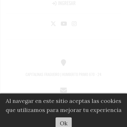
INGRESAR
CAPITALINAS FRAGUEIRO | HUMBERTO PRIMO 670 - 24
Al navegar en este sitio aceptas las cookies
COMERCIAL@DIARIOALFIL.COM.AR
que utilizamos para mejorar tu experiencia
Escuchar artículo
Ok