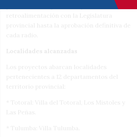
proceso con seguimiento permanente y
retroalimentación con la Legislatura
provincial hasta la aprobación definitiva de
cada radio.
Localidades alcanzadas
Los proyectos abarcan localidades
pertenecientes a 12 departamentos del
territorio provincial:
* Totoral: Villa del Totoral, Los Mistoles y
Las Peñas.
* Tulumba: Villa Tulumba.