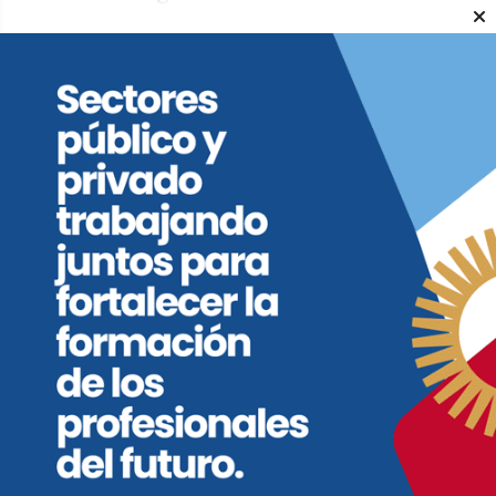
La delimitación de los radios urbanos fue
resultado de un proceso técnico
coordinado por el ministerio de Gobierno,
a través de la secretaría homónima, que
incluyó tareas de campo, análisis
territorial y la participación de equipos
interdisciplinarios.
El trabajo se desarrolló junto a
autoridades locales y contó con la
colaboración de áreas provinciales como
Catastro, Rentas y Fiscalía de Estado.
Además, el ministerio acompañó todo el