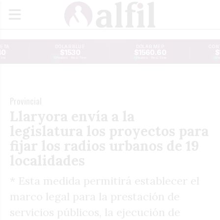
JETA
DÓLAR BLUE
DÓLAR MEP
CONT
40
$1530
$1560.60
$
Time
Reuters · Real Time
Reuters · Real Time
Re
Provincial
Llaryora envía a la
legislatura los proyectos para
fijar los radios urbanos de 19
localidades
* Esta medida permitirá establecer el
marco legal para la prestación de
servicios públicos, la ejecución de