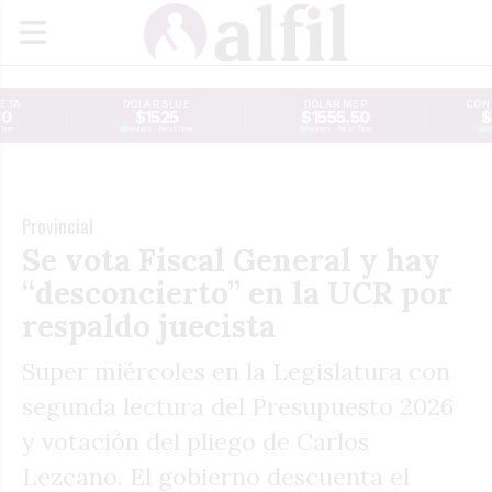
JETA
DÓLAR BLUE
DÓLAR MEP
CONT
30
$1525
$1555.50
$
Time
Reuters · Real Time
Reuters · Real Time
Re
Provincial
Se vota Fiscal General y hay
“desconcierto” en la UCR por
respaldo juecista
Super miércoles en la Legislatura con
segunda lectura del Presupuesto 2026
y votación del pliego de Carlos
Lezcano. El gobierno descuenta el