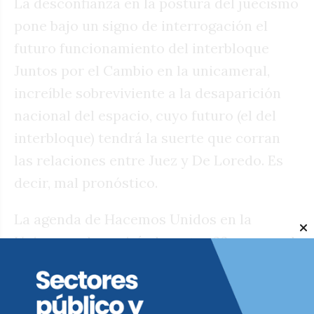
La desconfianza en la postura del juecismo
pone bajo un signo de interrogación el
futuro funcionamiento del interbloque
Juntos por el Cambio en la unicameral,
increíble sobreviviente a la desaparición
nacional del espacio, cuyo futuro (el del
interbloque) tendrá la suerte que corran
las relaciones entre Juez y De Loredo. Es
decir, mal pronóstico.
La agenda de Hacemos Unidos en la
Unicameral seguirá el martes 23 porque el
24 de diciembre suele haber asueto
provincial y municipal. Para esa fecha, se
tratarán los pliegos de las Fiscalías de