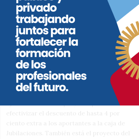
delitos en flagrancia, en el marco del plan
de territorialidad policial-judicial lanzado
por el Panal para contener el delito in situ.
También tiene fecha la ley de Economía
Naranja y “dos o tres leyes más”.
Altas fuentes del oficialismo relativizan la
posibilidad de que en lo que queda del año
se traten leyes previsionales, aunque la
oposición y los gremios temen que el
Ejecutivo mande el proyecto para
efectivizar el descuento de hasta 4 por
ciento extra a los aportantes a la caja de
Jubilaciones. También está el proyecto del